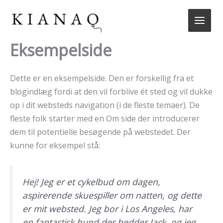
Gå
til
indholdet
Eksempelside
Dette er en eksempelside. Den er forskellig fra et
blogindlæg fordi at den vil forblive ét sted og vil dukke
op i dit websteds navigation (i de fleste temaer). De
fleste folk starter med en Om side der introducerer
dem til potentielle besøgende på webstedet. Der
kunne for eksempel stå:
Hej! Jeg er et cykelbud om dagen,
aspirerende skuespiller om natten, og dette
er mit websted. Jeg bor i Los Angeles, har
en fantastisk hund der hedder Jack, og jeg