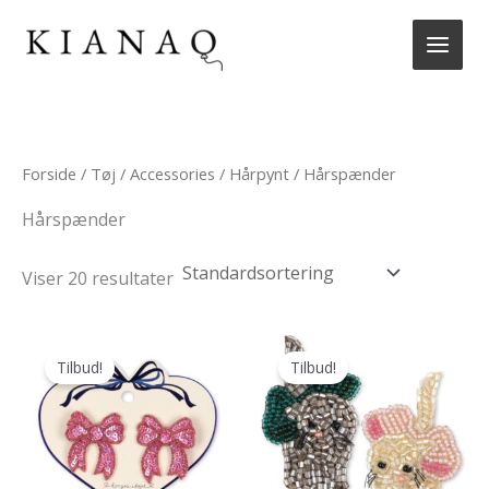
Gå
til
indholdet
Forside
/
Tøj
/
Accessories
/
Hårpynt
/ Hårspænder
Hårspænder
Viser 20 resultater
Tilbud!
Tilbud!