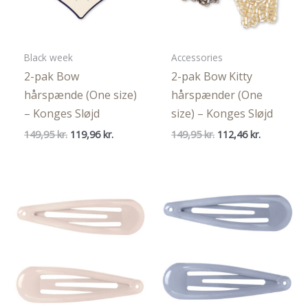
Black week
Accessories
2-pak Bow
2-pak Bow Kitty
hårspænde (One size)
hårspænder (One
– Konges Sløjd
size) – Konges Sløjd
Den
Den
Den
Den
149,95
kr.
119,96
kr.
149,95
kr.
112,46
kr.
oprindelige
aktuelle
oprindelige
aktuelle
pris
pris
pris
pris
var:
er:
var:
er:
149,95 kr..
119,96 kr..
149,95 kr..
112,46 kr..