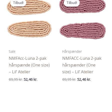
Tilbud!
Tilbud!
Sale
Hårspænder
NMFAcc-Luna 2-pak
NMFACC-Luna 2-pak
hårspænde (One size)
hårspænder (One
– Lil’ Atelier
size) – Lil’ Atelier
Den
Den
Den
Den
69,95
kr.
52,46
kr.
69,95
kr.
52,46
kr.
oprindelige
aktuelle
oprindelige
aktuelle
pris
pris
pris
pris
var:
er:
var:
er:
69,95 kr..
52,46 kr..
69,95 kr..
52,46 kr..