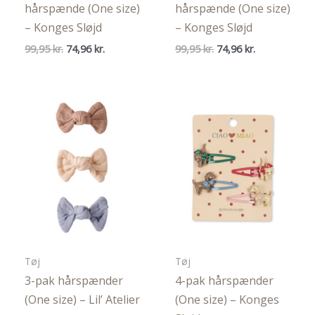
hårspænde (One size)
hårspænde (One size)
– Konges Sløjd
– Konges Sløjd
Den
Den
Den
Den
99,95
kr.
74,96
kr.
99,95
kr.
74,96
kr.
oprindelige
aktuelle
oprindelige
aktuelle
pris
pris
pris
pris
var:
er:
var:
er:
99,95 kr..
74,96 kr..
99,95 kr..
74,96 kr..
Tøj
Tøj
3-pak hårspænder
4-pak hårspænder
(One size) – Lil’ Atelier
(One size) – Konges