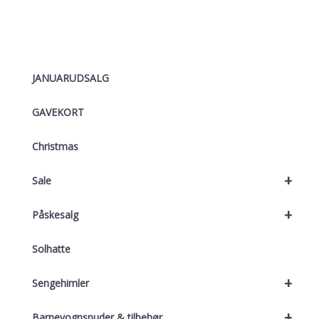
JANUARUDSALG
GAVEKORT
Christmas
+
Sale
+
Påskesalg
Solhatte
+
Sengehimler
+
Barnevognspuder & tilbehør