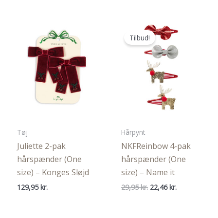
pris
pris
pris
pris
var:
er:
var:
er:
79,95 kr..
59,96 kr..
99,95 kr..
75,96 kr..
Tilbud!
Tøj
Hårpynt
Juliette 2-pak
NKFReinbow 4-pak
hårspænder (One
hårspænder (One
size) – Konges Sløjd
size) – Name it
Den
Den
129,95
kr.
29,95
kr.
22,46
kr.
oprindelige
aktuelle
pris
pris
var:
er: