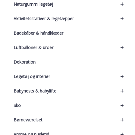
+
Naturgummi legetøj
+
Aktivitetsstativer & legetæpper
Badekåber & håndklæder
+
Luftballoner & uroer
Dekoration
+
Legetøj og interiør
+
Babynests & babylifte
+
Sko
+
Børneværelset
+
Amme og pusletid