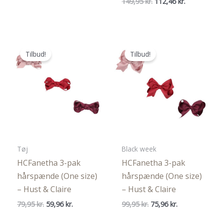
Den
Den
149,95
kr.
112,46
kr.
pris
pris
oprindelige
aktuelle
var:
er:
pris
pris
129,95 kr..
97,46 kr..
var:
er:
149,95 kr..
112,46 kr..
Tilbud!
Tilbud!
Tøj
Black week
HCFanetha 3-pak
HCFanetha 3-pak
hårspænde (One size)
hårspænde (One size)
– Hust & Claire
– Hust & Claire
Den
Den
Den
Den
79,95
kr.
59,96
kr.
99,95
kr.
75,96
kr.
oprindelige
aktuelle
oprindelige
aktuelle