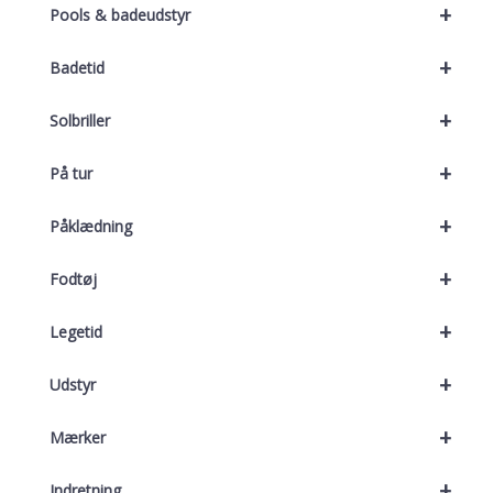
+
Pools & badeudstyr
+
Badetid
+
Solbriller
+
På tur
+
Påklædning
+
Fodtøj
+
Legetid
+
Udstyr
+
Mærker
+
Indretning