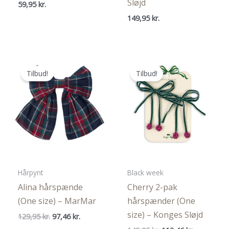
Sløjd
59,95
kr.
149,95
kr.
Tilbud!
Tilbud!
Hårpynt
Black week
Alina hårspænde
Cherry 2-pak
(One size) – MarMar
hårspænder (One
size) – Konges Sløjd
Den
Den
129,95
kr.
97,46
kr.
oprindelige
aktuelle