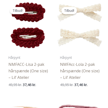
29,95 kr..
22,46 kr..
Tilbud!
Tilbud!
Hårpynt
Hårpynt
NMFACC-Lisa 2-pak
NMFAcc-Lola 2-pak
hårspænde (One size)
hårspænde (One size)
– Lil’ Atelier
– Lil’ Atelier
Den
Den
Den
Den
49,95
kr.
37,46
kr.
49,95
kr.
37,46
kr.
oprindelige
aktuelle
oprindelige
aktuelle
pris
pris
pris
pris
var:
er:
var:
er:
49,95 kr..
37,46 kr..
49,95 kr..
37,46 kr..