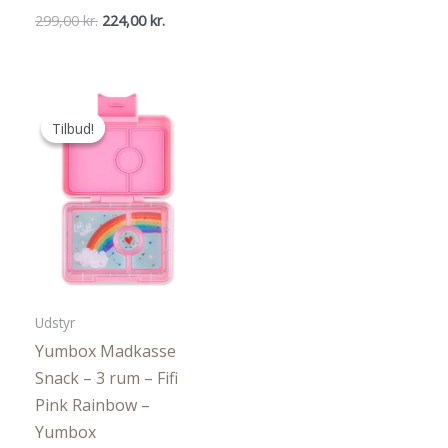
Den
Den
299,00
kr.
224,00
kr.
oprindelige
aktuelle
pris
pris
var:
er:
299,00 kr..
224,00 kr..
Tilbud!
Tilbud!
Udstyr
Yumbox Madkasse
Snack – 3 rum – Fifi
Pink Rainbow –
Yumbox