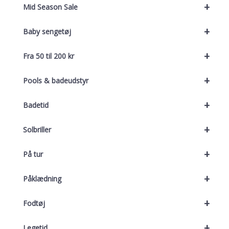
+
Mid Season Sale
+
Baby sengetøj
+
Fra 50 til 200 kr
+
Pools & badeudstyr
+
Badetid
+
Solbriller
+
På tur
+
Påklædning
+
Fodtøj
+
Legetid