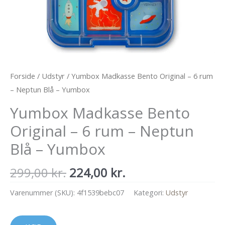
Forside
/
Udstyr
/ Yumbox Madkasse Bento Original – 6 rum
– Neptun Blå – Yumbox
Yumbox Madkasse Bento
Original – 6 rum – Neptun
Blå – Yumbox
Den
Den
299,00
kr.
224,00
kr.
oprindelige
aktuelle
Varenummer (SKU):
4f1539bebc07
Kategori:
Udstyr
pris
pris
var:
er: