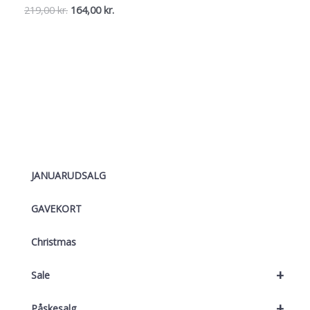
Den
Den
219,00
kr.
164,00
kr.
oprindelige
aktuelle
pris
pris
var:
er:
219,00 kr..
164,00 kr..
JANUARUDSALG
GAVEKORT
Christmas
+
Sale
+
Påskesalg