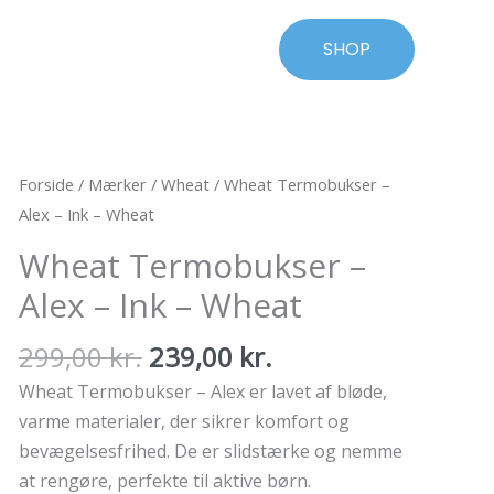
SHOP
Forside
/
Mærker
/
Wheat
/ Wheat Termobukser –
Alex – Ink – Wheat
Wheat Termobukser –
Alex – Ink – Wheat
Den
Den
299,00
kr.
239,00
kr.
oprindelige
aktuelle
Wheat Termobukser – Alex er lavet af bløde,
pris
pris
varme materialer, der sikrer komfort og
var:
er:
bevægelsesfrihed. De er slidstærke og nemme
299,00 kr..
239,00 kr..
at rengøre, perfekte til aktive børn.