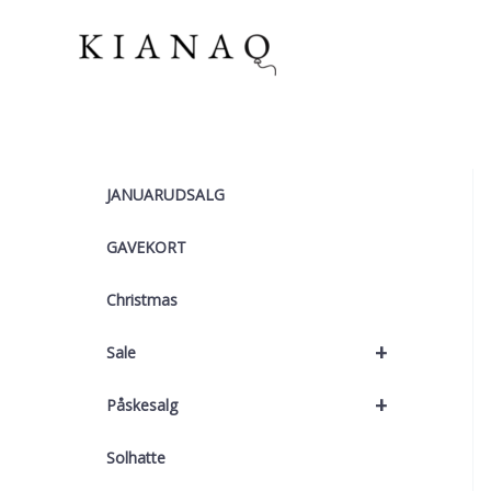
Gå
til
indholdet
JANUARUDSALG
GAVEKORT
Christmas
+
Sale
+
Påskesalg
Solhatte