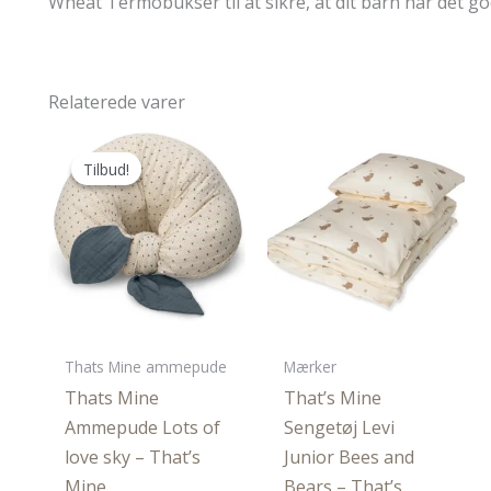
Wheat Termobukser til at sikre, at dit barn har det godt
Relaterede varer
Tilbud!
Tilbud!
Thats Mine ammepude
Mærker
Thats Mine
That’s Mine
Ammepude Lots of
Sengetøj Levi
love sky – That’s
Junior Bees and
Mine
Bears – That’s