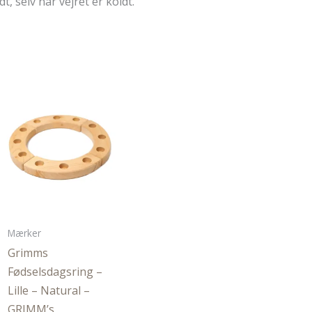
, selv når vejret er koldt.
Mærker
Grimms
Fødselsdagsring –
Lille – Natural –
GRIMM’s