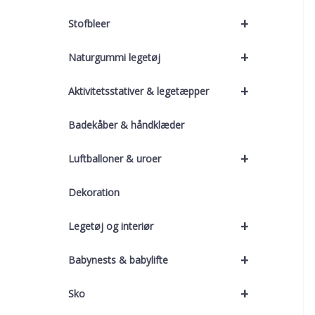
+
Stofbleer
+
Naturgummi legetøj
+
Aktivitetsstativer & legetæpper
Badekåber & håndklæder
+
Luftballoner & uroer
Dekoration
+
Legetøj og interiør
+
Babynests & babylifte
+
Sko