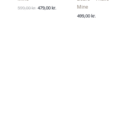
Mine
Den
Den
599,00
kr.
479,00
kr.
oprindelige
aktuelle
499,00
kr.
pris
pris
var:
er:
599,00 kr..
479,00 kr..