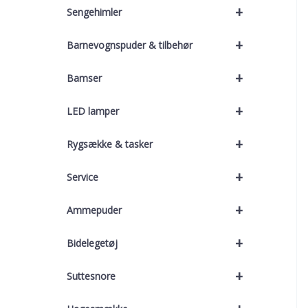
+
Sengehimler
+
Barnevognspuder & tilbehør
+
Bamser
+
LED lamper
+
Rygsække & tasker
+
Service
+
Ammepuder
+
Bidelegetøj
+
Suttesnore