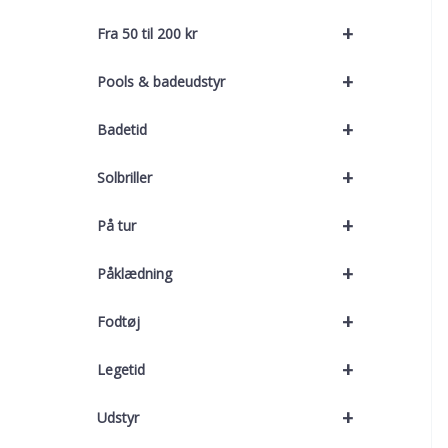
+
Fra 50 til 200 kr
+
Pools & badeudstyr
+
Badetid
+
Solbriller
+
På tur
+
Påklædning
+
Fodtøj
+
Legetid
+
Udstyr