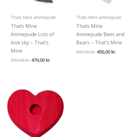
Thats Mine ammepude
Thats Mine ammepude
Thats Mine
Thats Mine
Ammepude Lots of
Ammepude Bees and
love sky – That’s
Bears – That’s Mine
Mine
Den
Den
599,00
kr.
450,00
kr.
oprindelige
aktuelle
Den
Den
599,00
kr.
479,00
kr.
pris
pris
oprindelige
aktuelle
var:
er:
pris
pris
599,00 kr..
450,00 kr..
var:
er:
599,00 kr..
479,00 kr..