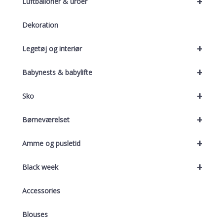
+
Luftballoner & uroer
Dekoration
+
Legetøj og interiør
+
Babynests & babylifte
+
Sko
+
Børneværelset
+
Amme og pusletid
+
Black week
Accessories
Blouses