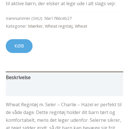
var:
er:
til aktive børn, der elsker at lege ude i alt slags vejr.
599,00 kr..
479,00 kr..
Varenummer (SKU):
56e1786ceb27
Kategorier:
Mærker
,
Wheat regntøj
,
Wheat
KØB
Beskrivelse
Yderligere information
Wheat Regntøj m. Seler – Charlie – Hazel er perfekt til
de våde dage. Dette regntøj holder dit barn tørt og
komfortabelt, mens det leger udenfor. Selerne sikrer,
at tøjet sidder godt, så dit barn kan bevæge sig frit.