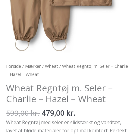
Forside
/
Mærker
/
Wheat
/ Wheat Regntøj m. Seler – Charlie
– Hazel – Wheat
Wheat Regntøj m. Seler –
Charlie – Hazel – Wheat
Den
Den
599,00
kr.
479,00
kr.
oprindelige
aktuelle
Wheat Regntøj med seler er slidstærkt og vandtæt,
pris
pris
lavet af bløde materialer for optimal komfort. Perfekt