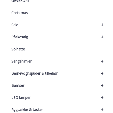
GAVEKORT
Christmas
+
Sale
+
Påskesalg
Solhatte
+
Sengehimler
+
Barnevognspuder & tilbehør
+
Bamser
+
LED lamper
+
Rygsække & tasker