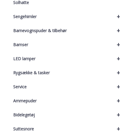
Solhatte
+
Sengehimler
+
Barnevognspuder & tilbehør
+
Bamser
+
LED lamper
+
Rygsække & tasker
+
Service
+
Ammepuder
+
Bidelegetøj
+
Suttesnore