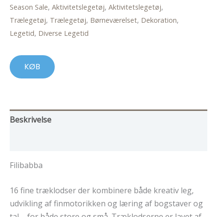
Season Sale
,
Aktivitetslegetøj
,
Aktivitetslegetøj
,
Trælegetøj
,
Trælegetøj
,
Børneværelset
,
Dekoration
,
Legetid
,
Diverse Legetid
KØB
Beskrivelse
Yderligere information
Filibabba
16 fine træklodser der kombinere både kreativ leg,
udvikling af finmotorikken og læring af bogstaver og
tal – for både store og små. Træklodserne er lavet af