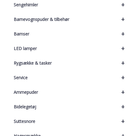
+
Sengehimler
+
Barnevognspuder & tilbehør
+
Bamser
+
LED lamper
+
Rygsække & tasker
+
Service
+
Ammepuder
+
Bidelegetøj
+
Suttesnore
+
Hagesmække