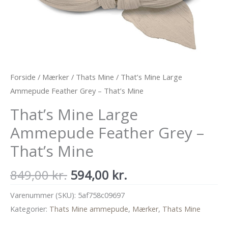
Forside
/
Mærker
/
Thats Mine
/ That’s Mine Large
Ammepude Feather Grey – That’s Mine
That’s Mine Large
Ammepude Feather Grey –
That’s Mine
Den
Den
849,00
kr.
594,00
kr.
oprindelige
aktuelle
Varenummer (SKU):
5af758c09697
pris
pris
Kategorier:
Thats Mine ammepude
,
Mærker
,
Thats Mine
var:
er: