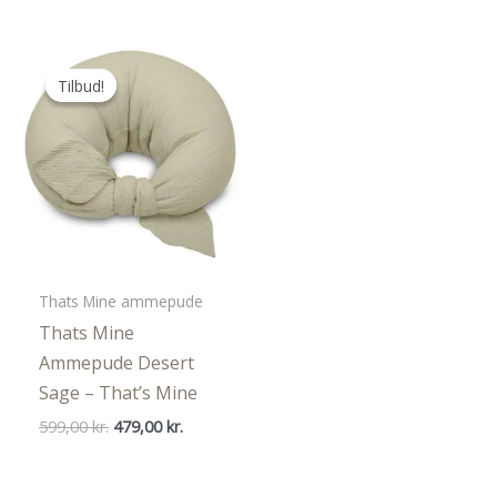
pris
pris
pris
pris
var:
er:
var:
er:
195,00 kr..
149,00 kr..
599,00 kr..
419,00 kr..
Tilbud!
Tilbud!
Thats Mine ammepude
Thats Mine
Ammepude Desert
Sage – That’s Mine
Den
Den
599,00
kr.
479,00
kr.
oprindelige
aktuelle
pris
pris
var:
er: