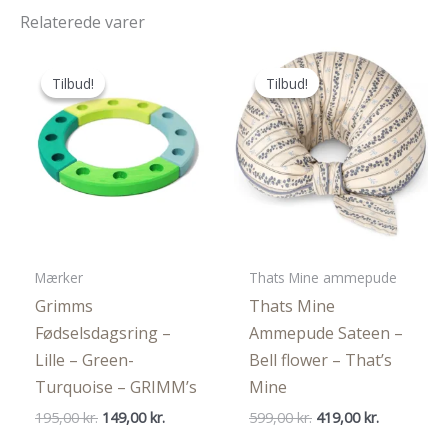
Relaterede varer
Tilbud!
Tilbud!
Tilbud!
Tilbud!
Mærker
Thats Mine ammepude
Grimms
Thats Mine
Fødselsdagsring –
Ammepude Sateen –
Lille – Green-
Bell flower – That’s
Turquoise – GRIMM’s
Mine
Den
Den
Den
Den
195,00
kr.
149,00
kr.
599,00
kr.
419,00
kr.
oprindelige
aktuelle
oprindelige
aktuelle