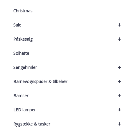
Christmas
+
Sale
+
Påskesalg
Solhatte
+
Sengehimler
+
Barnevognspuder & tilbehør
+
Bamser
+
LED lamper
+
Rygsække & tasker