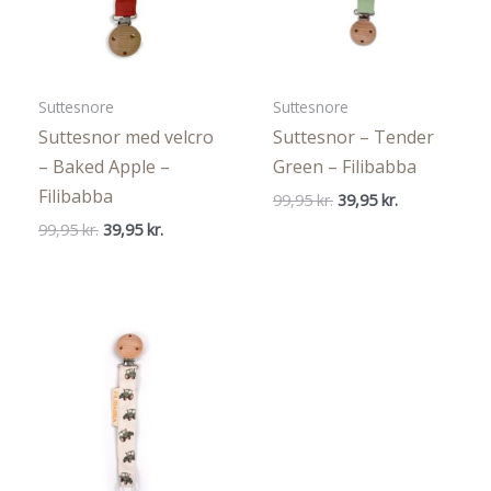
Suttesnore
Suttesnore
Suttesnor med velcro
Suttesnor – Tender
– Baked Apple –
Green – Filibabba
Filibabba
Den
Den
99,95
kr.
39,95
kr.
oprindelige
aktuelle
Den
Den
99,95
kr.
39,95
kr.
pris
pris
oprindelige
aktuelle
var:
er:
pris
pris
99,95 kr..
39,95 kr..
var:
er:
99,95 kr..
39,95 kr..