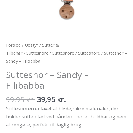
Forside
/
Udstyr
/
Sutter &
Tilbehør
/
Suttesnore
/
Suttesnore
/
Suttesnore
/ Suttesnor –
Sandy – Filibabba
Suttesnor – Sandy –
Filibabba
Den
Den
99,95
kr.
39,95
kr.
oprindelige
aktuelle
Suttesnoren er lavet af bløde, sikre materialer, der
pris
pris
holder sutten tæt ved hånden. Den er holdbar og nem
var:
er:
at rengøre, perfekt til daglig brug.
99,95 kr..
39,95 kr..