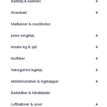
+
Badetøj & badesko
+
Strandsæt
Madkasser & snackbokse
+
Junior sengetøj
+
Kreativ leg & spil
+
Stofbleer
+
Naturgummi legetøj
+
Aktivitetsstativer & legetæpper
Badekåber & håndklæder
+
Luftballoner & uroer