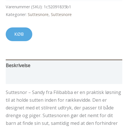
Varenummer (SKU):
1c52091835b1
Kategorier:
Suttesnore
,
Suttesnore
KØB
Beskrivelse
Yderligere information
Suttesnor – Sandy fra Filibabba er en praktisk løsning
til at holde sutten inden for rækkevidde. Den er
designet med et stilrent udtryk, der passer til både
drenge og piger. Suttesnoren gør det nemt for dit
barn at finde sin sut, samtidig med at den forhindrer