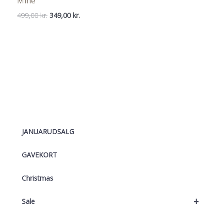
Mine
Den
Den
499,00
kr.
349,00
kr.
oprindelige
aktuelle
pris
pris
var:
er:
499,00 kr..
349,00 kr..
JANUARUDSALG
GAVEKORT
Christmas
+
Sale