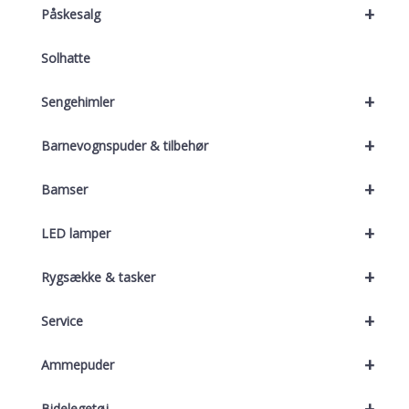
+
Påskesalg
Solhatte
+
Sengehimler
+
Barnevognspuder & tilbehør
+
Bamser
+
LED lamper
+
Rygsække & tasker
+
Service
+
Ammepuder
+
Bidelegetøj