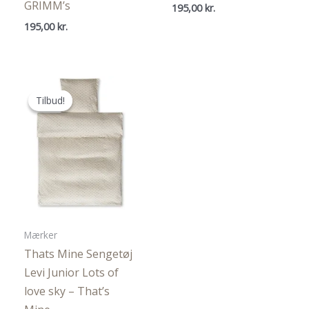
GRIMM’s
195,00
kr.
195,00
kr.
Tilbud!
Tilbud!
Mærker
Thats Mine Sengetøj
Levi Junior Lots of
love sky – That’s