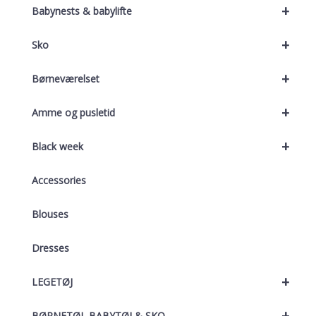
+
Babynests & babylifte
+
Sko
+
Børneværelset
+
Amme og pusletid
+
Black week
Accessories
Blouses
Dresses
+
LEGETØJ
+
BØRNETØJ, BABYTØJ & SKO