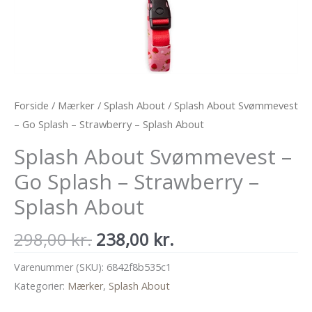
Forside
/
Mærker
/
Splash About
/ Splash About Svømmevest
– Go Splash – Strawberry – Splash About
Splash About Svømmevest –
Go Splash – Strawberry –
Splash About
Den
Den
298,00
kr.
238,00
kr.
oprindelige
aktuelle
Varenummer (SKU):
6842f8b535c1
pris
pris
Kategorier:
Mærker
,
Splash About
var:
er: