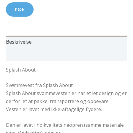
298,00 kr..
238,00 kr..
KØB
Beskrivelse
Yderligere information
Splash About
Svømmevest fra Splash About
Splash About svømmevesten er har et let design og er
derfor let at pakke, transportere og opbevare.
Vesten er lavet med ikke-aftagelige flydere.
Den er lavet i højkvalitets neopren (samme materiale
som våddragter), som er