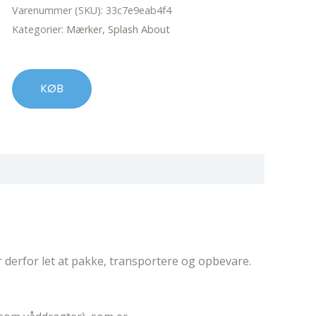
oprindelige
aktuelle
Varenummer (SKU):
33c7e9eab4f4
pris
pris
Kategorier:
Mærker
,
Splash About
var:
er:
298,00 kr..
238,00 kr..
KØB
 derfor let at pakke, transportere og opbevare.