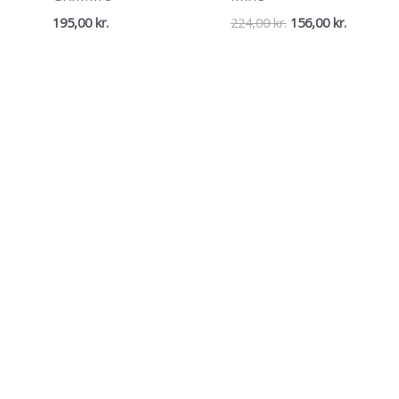
Den
Den
195,00
kr.
224,00
kr.
156,00
kr.
oprindelige
aktuelle
pris
pris
var:
er:
224,00 kr..
156,00 kr.