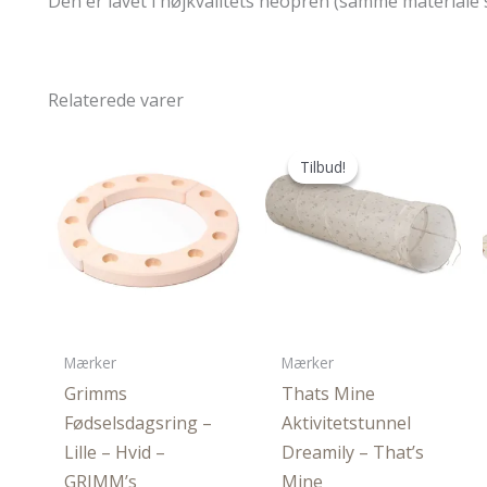
Den er lavet i højkvalitets neopren (samme materiale
Relaterede varer
Tilbud!
Tilbud!
Mærker
Mærker
Grimms
Thats Mine
Fødselsdagsring –
Aktivitetstunnel
Lille – Hvid –
Dreamily – That’s
GRIMM’s
Mine