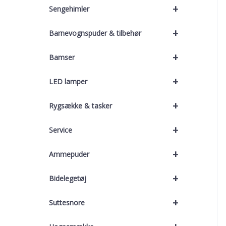
+
Sengehimler
+
Barnevognspuder & tilbehør
+
Bamser
+
LED lamper
+
Rygsække & tasker
+
Service
+
Ammepuder
+
Bidelegetøj
+
Suttesnore