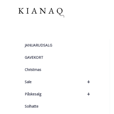
Gå
til
indholdet
JANUARUDSALG
GAVEKORT
Christmas
+
Sale
+
Påskesalg
Solhatte