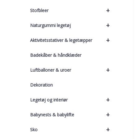
+
Stofbleer
+
Naturgummi legetøj
+
Aktivitetsstativer & legetæpper
Badekåber & håndklæder
+
Luftballoner & uroer
Dekoration
+
Legetøj og interiør
+
Babynests & babylifte
+
Sko