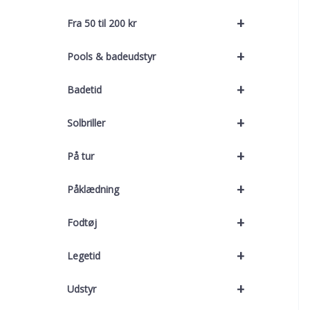
+
Fra 50 til 200 kr
+
Pools & badeudstyr
+
Badetid
+
Solbriller
+
På tur
+
Påklædning
+
Fodtøj
+
Legetid
+
Udstyr