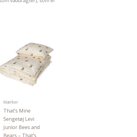
 som våddragter), som er
Mærker
That’s Mine
Sengetøj Levi
Junior Bees and
Bears – That’s