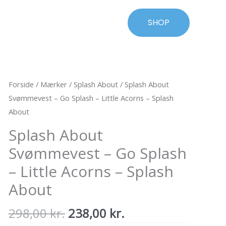
SHOP
Forside
/
Mærker
/
Splash About
/ Splash About
Svømmevest – Go Splash – Little Acorns – Splash
About
Splash About
Svømmevest – Go Splash
– Little Acorns – Splash
About
Den
Den
298,00
kr.
238,00
kr.