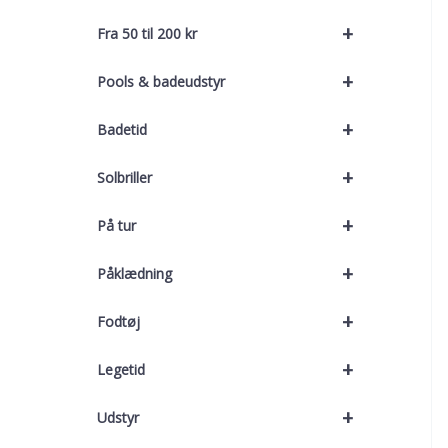
+
Fra 50 til 200 kr
+
Pools & badeudstyr
+
Badetid
+
Solbriller
+
På tur
+
Påklædning
+
Fodtøj
+
Legetid
+
Udstyr