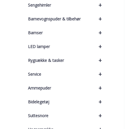
+
Sengehimler
+
Barnevognspuder & tilbehør
+
Bamser
+
LED lamper
+
Rygsække & tasker
+
Service
+
Ammepuder
+
Bidelegetøj
+
Suttesnore