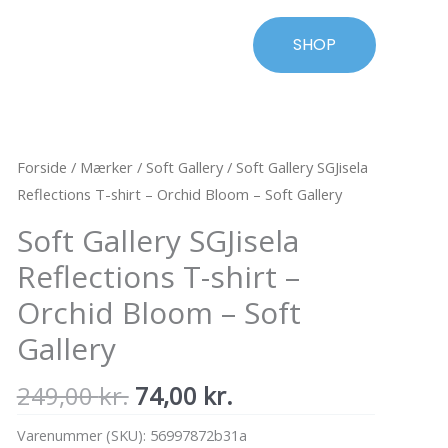
SHOP
Forside
/
Mærker
/
Soft Gallery
/ Soft Gallery SGJisela
Reflections T-shirt – Orchid Bloom – Soft Gallery
Soft Gallery SGJisela
Reflections T-shirt –
Orchid Bloom – Soft
Gallery
Den
Den
249,00
kr.
74,00
kr.
oprindelige
aktuelle
Varenummer (SKU):
56997872b31a