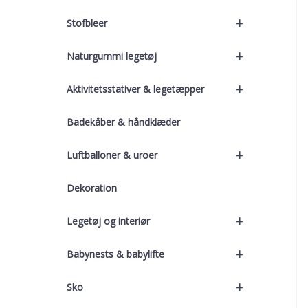
+
Stofbleer
+
Naturgummi legetøj
+
Aktivitetsstativer & legetæpper
Badekåber & håndklæder
+
Luftballoner & uroer
Dekoration
+
Legetøj og interiør
+
Babynests & babylifte
+
Sko