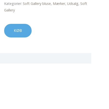
pris
pris
Kategorier:
Soft Gallery bluse
,
Mærker
,
Udsalg
,
Soft
var:
er:
Gallery
249,00 kr..
74,00 kr..
KØB