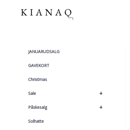
Gå
til
indholdet
JANUARUDSALG
GAVEKORT
Christmas
+
Sale
+
Påskesalg
Solhatte