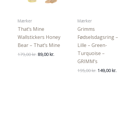
Mærker
Mærker
That’s Mine
Grimms
Wallstickers Honey
Fødselsdagsring –
Bear – That’s Mine
Lille – Green-
Turquoise –
Den
Den
179,00
kr.
89,00
kr.
oprindelige
aktuelle
GRIMM’s
pris
pris
var:
er:
Den
Den
195,00
kr.
149,00
kr.
179,00 kr..
89,00 kr..
oprindelige
aktuelle
pris
pris
var:
er:
195,00 kr..
149,00 kr.