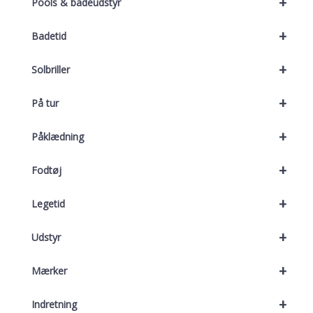
+
Pools & badeudstyr
+
Badetid
+
Solbriller
+
På tur
+
Påklædning
+
Fodtøj
+
Legetid
+
Udstyr
+
Mærker
+
Indretning