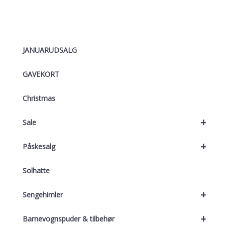
JANUARUDSALG
GAVEKORT
Christmas
+
Sale
+
Påskesalg
Solhatte
+
Sengehimler
+
Barnevognspuder & tilbehør