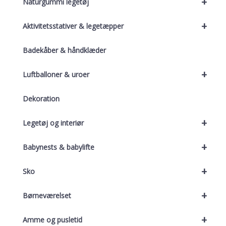
+
Naturgummi legetøj
+
Aktivitetsstativer & legetæpper
Badekåber & håndklæder
+
Luftballoner & uroer
Dekoration
+
Legetøj og interiør
+
Babynests & babylifte
+
Sko
+
Børneværelset
+
Amme og pusletid