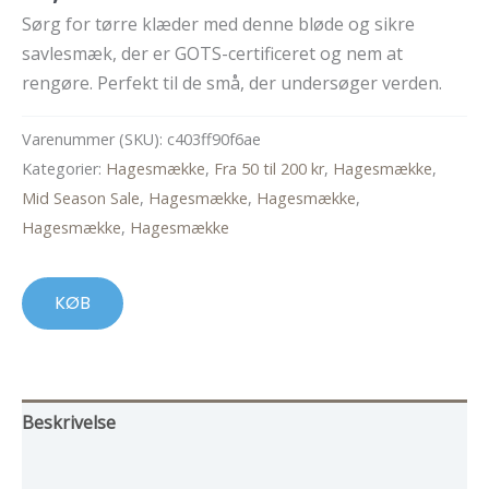
Sørg for tørre klæder med denne bløde og sikre
savlesmæk, der er GOTS-certificeret og nem at
rengøre. Perfekt til de små, der undersøger verden.
Varenummer (SKU):
c403ff90f6ae
Kategorier:
Hagesmække
,
Fra 50 til 200 kr
,
Hagesmække
,
Mid Season Sale
,
Hagesmække
,
Hagesmække
,
Hagesmække
,
Hagesmække
KØB
Beskrivelse
Yderligere information