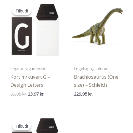
Tilbud!
Tilbud!
Legetøj og interiør
Legetøj og interiør
Kort m/kuvert G –
Brachiosaurus (One
Design Letters
size) – Schleich
Den
Den
39,95
kr.
23,97
kr.
229,95
kr.
oprindelige
aktuelle
pris
pris
var:
er:
39,95 kr..
23,97 kr..
Tilbud!
Tilbud!