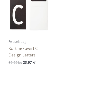
Fødselsdag
Kort m/kuvert C –
Design Letters
Den
Den
39,95
kr.
23,97
kr.
oprindelige
aktuelle
pris
pris
var:
er:
39,95 kr..
23,97 kr..