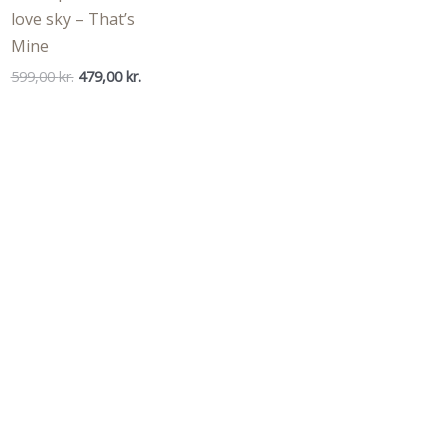
love sky – That’s
Mine
Den
Den
599,00
kr.
479,00
kr.
oprindelige
aktuelle
pris
pris
var:
er:
.
599,00 kr..
479,00 kr..