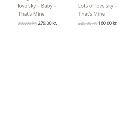
love sky – Baby –
Lots of love sky –
That’s Mine
That’s Mine
Den
Den
Den
Den
399,00
kr.
279,00
kr.
229,00
kr.
160,00
kr.
oprindelige
aktuelle
oprindelige
aktuelle
pris
pris
pris
pris
var:
er:
var:
er:
399,00 kr..
279,00 kr..
229,00 kr..
160,00 kr.