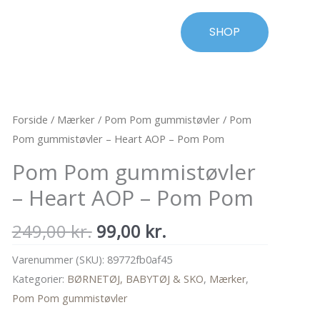
SHOP
Forside
/
Mærker
/
Pom Pom gummistøvler
/ Pom
Pom gummistøvler – Heart AOP – Pom Pom
Pom Pom gummistøvler
– Heart AOP – Pom Pom
Den
Den
249,00
kr.
99,00
kr.
oprindelige
aktuelle
Varenummer (SKU):
89772fb0af45
pris
pris
Kategorier:
BØRNETØJ, BABYTØJ & SKO
,
Mærker
,
var:
er:
Pom Pom gummistøvler
249,00 kr..
99,00 kr..