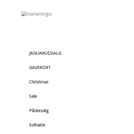
Gå
til
indholdet
JANUARUDSALG
GAVEKORT
Christmas
Sale
Påskesalg
Solhatte