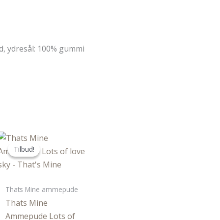
d, ydresål: 100% gummi
Tilbud!
Tilbud!
Thats Mine ammepude
Thats Mine
Ammepude Lots of