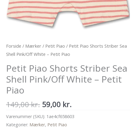
Forside
/
Mærker
/
Petit Piao
/ Petit Piao Shorts Striber Sea
Shell Pink/Off White – Petit Piao
Petit Piao Shorts Striber Sea
Shell Pink/Off White – Petit
Piao
Den
Den
149,00
kr.
59,00
kr.
oprindelige
aktuelle
Varenummer (SKU):
1ae4cf658603
pris
pris
Kategorier:
Mærker
,
Petit Piao
var:
er: