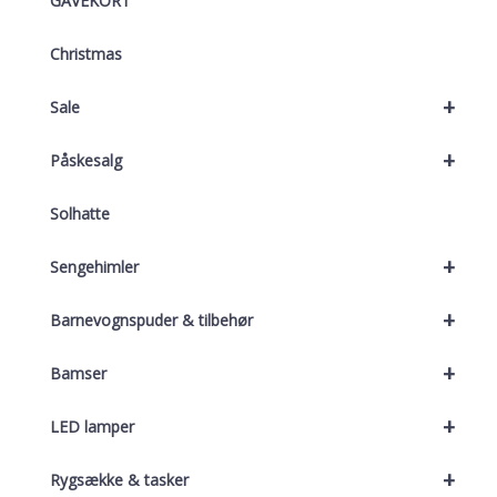
GAVEKORT
Christmas
+
Sale
+
Påskesalg
Solhatte
+
Sengehimler
+
Barnevognspuder & tilbehør
+
Bamser
+
LED lamper
+
Rygsække & tasker