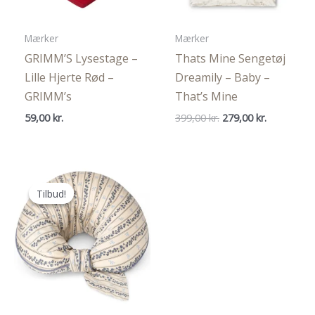
Mærker
Mærker
GRIMM’S Lysestage –
Thats Mine Sengetøj
Lille Hjerte Rød –
Dreamily – Baby –
GRIMM’s
That’s Mine
Den
Den
59,00
kr.
399,00
kr.
279,00
kr.
oprindelige
aktuelle
pris
pris
var:
er:
399,00 kr..
279,00 kr..
Tilbud!
Tilbud!