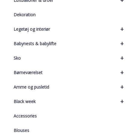
+
Luftballoner & uroer
Dekoration
+
Legetøj og interiør
+
Babynests & babylifte
+
Sko
+
Børneværelset
+
Amme og pusletid
+
Black week
Accessories
Blouses