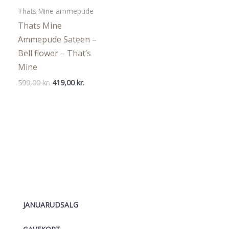
Thats Mine ammepude
Thats Mine
Ammepude Sateen –
Bell flower – That’s
Mine
Den
Den
599,00
kr.
419,00
kr.
oprindelige
aktuelle
pris
pris
var:
er:
599,00 kr..
419,00 kr..
JANUARUDSALG