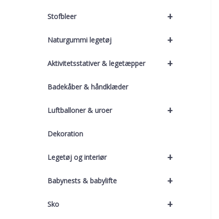
+
Stofbleer
+
Naturgummi legetøj
+
Aktivitetsstativer & legetæpper
Badekåber & håndklæder
+
Luftballoner & uroer
Dekoration
+
Legetøj og interiør
+
Babynests & babylifte
+
Sko