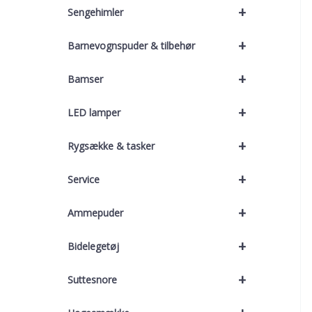
+
Sengehimler
+
Barnevognspuder & tilbehør
+
Bamser
+
LED lamper
+
Rygsække & tasker
+
Service
+
Ammepuder
+
Bidelegetøj
+
Suttesnore