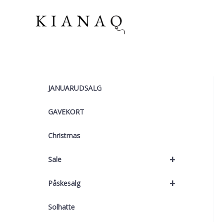
Gå
til
indholdet
JANUARUDSALG
GAVEKORT
Christmas
+
Sale
+
Påskesalg
Solhatte