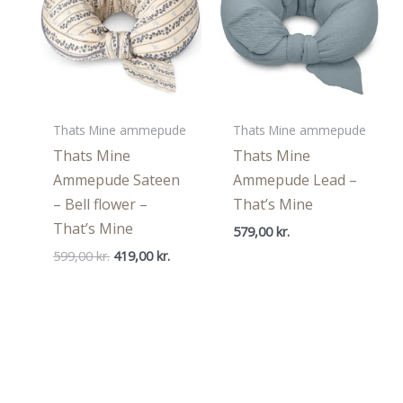
Thats Mine ammepude
Thats Mine ammepude
Thats Mine
Thats Mine
Ammepude Sateen
Ammepude Lead –
– Bell flower –
That’s Mine
That’s Mine
579,00
kr.
Den
Den
599,00
kr.
419,00
kr.
oprindelige
aktuelle
pris
pris
var:
er:
599,00 kr..
419,00 kr..