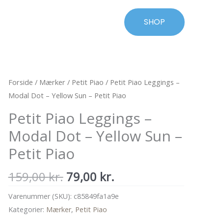
SHOP
Forside
/
Mærker
/
Petit Piao
/ Petit Piao Leggings –
Modal Dot – Yellow Sun – Petit Piao
Petit Piao Leggings –
Modal Dot – Yellow Sun –
Petit Piao
Den
Den
159,00
kr.
79,00
kr.
oprindelige
aktuelle
Varenummer (SKU):
c85849fa1a9e
pris
pris
Kategorier:
Mærker
,
Petit Piao
var:
er: