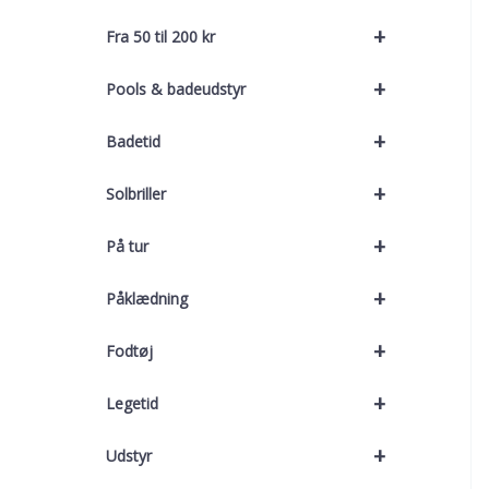
+
Fra 50 til 200 kr
+
Pools & badeudstyr
+
Badetid
+
Solbriller
+
På tur
+
Påklædning
+
Fodtøj
+
Legetid
+
Udstyr