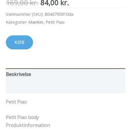
Den
Den
169,00
kr.
84,00
kr.
oprindelige
aktuelle
Varenummer (SKU):
804d795910da
pris
pris
Kategorier:
Mærker
,
Petit Piao
var:
er:
169,00 kr..
84,00 kr..
KØB
Beskrivelse
Yderligere information
Petit Piao
Petit Piao body
Produktinformation