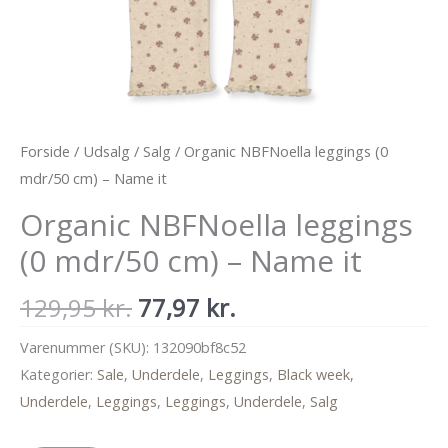
Forside
/
Udsalg
/
Salg
/ Organic NBFNoella leggings (0
mdr/50 cm) – Name it
Organic NBFNoella leggings
(0 mdr/50 cm) – Name it
Den
Den
129,95
kr.
77,97
kr.
oprindelige
aktuelle
Varenummer (SKU):
132090bf8c52
pris
pris
Kategorier:
Sale
,
Underdele
,
Leggings
,
Black week
,
var:
er:
Underdele
,
Leggings
,
Leggings
,
Underdele
,
Salg
129,95 kr..
77,97 kr..