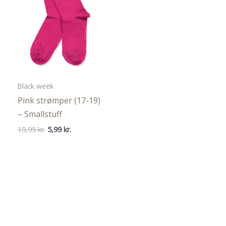
Black week
Pink strømper (17-19)
– Smallstuff
Den
Den
19,95
kr.
5,99
kr.
oprindelige
aktuelle
pris
pris
var:
er:
19,95 kr..
5,99 kr..