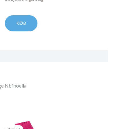
KØB
ge Nbfnoella