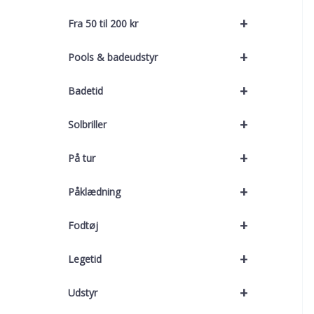
+
Fra 50 til 200 kr
+
Pools & badeudstyr
+
Badetid
+
Solbriller
+
På tur
+
Påklædning
+
Fodtøj
+
Legetid
+
Udstyr