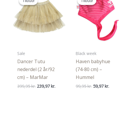
Tilbud!
Tilbud!
Tilbud!
Tilbud!
Sale
Black week
Dancer Tutu
Haven babyhue
nederdel (2 år/92
(74-80 cm) –
cm) – MarMar
Hummel
Den
Den
Den
Den
399,95
kr.
239,97
kr.
99,95
kr.
59,97
kr.
oprindelige
aktuelle
oprindelige
aktuelle
pris
pris
pris
pris
var:
er:
var:
er:
399,95 kr..
239,97 kr..
99,95 kr..
59,97 kr..