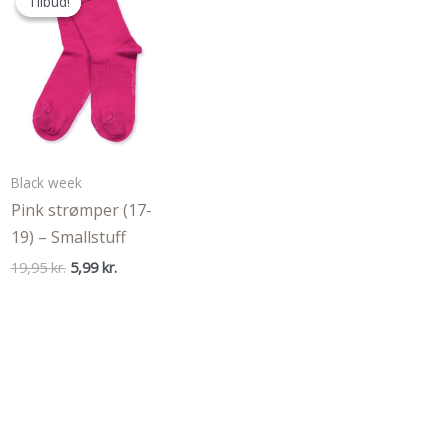
Tilbud!
Tilbud!
Black week
Pink strømper (17-
19) – Smallstuff
Den
Den
19,95
kr.
5,99
kr.
oprindelige
aktuelle
pris
pris
var:
er:
19,95 kr..
5,99 kr..