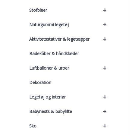
+
Stofbleer
+
Naturgummi legetøj
+
Aktivitetsstativer & legetæpper
Badekåber & håndklæder
+
Luftballoner & uroer
Dekoration
+
Legetøj og interiør
+
Babynests & babylifte
+
Sko