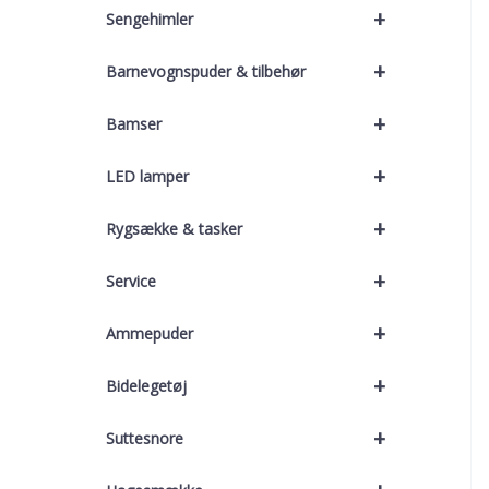
+
Sengehimler
+
Barnevognspuder & tilbehør
+
Bamser
+
LED lamper
+
Rygsække & tasker
+
Service
+
Ammepuder
+
Bidelegetøj
+
Suttesnore