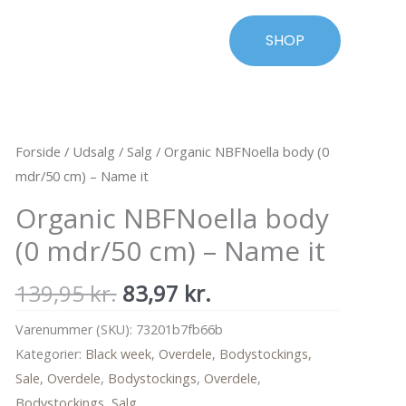
SHOP
Forside
/
Udsalg
/
Salg
/ Organic NBFNoella body (0
mdr/50 cm) – Name it
Organic NBFNoella body
(0 mdr/50 cm) – Name it
Den
Den
139,95
kr.
83,97
kr.
oprindelige
aktuelle
Varenummer (SKU):
73201b7fb66b
pris
pris
Kategorier:
Black week
,
Overdele
,
Bodystockings
,
var:
er:
Sale
,
Overdele
,
Bodystockings
,
Overdele
,
139,95 kr..
83,97 kr..
Bodystockings
,
Salg