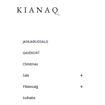
Gå
til
indholdet
JANUARUDSALG
GAVEKORT
Christmas
+
Sale
+
Påskesalg
Solhatte