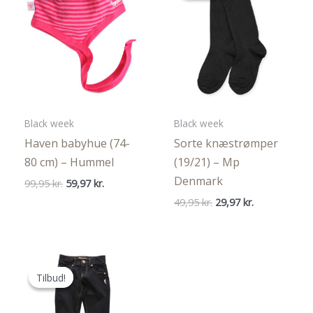
Black week
Black week
Haven babyhue (74-
Sorte knæstrømper
80 cm) – Hummel
(19/21) – Mp
Denmark
Den
Den
99,95
kr.
59,97
kr.
oprindelige
aktuelle
Den
Den
49,95
kr.
29,97
kr.
pris
pris
oprindelige
aktuelle
var:
er:
pris
pris
99,95 kr..
59,97 kr..
var:
er:
49,95 kr..
29,97 kr..
Tilbud!
Tilbud!