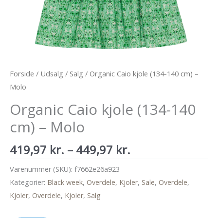
Forside
/
Udsalg
/
Salg
/ Organic Caio kjole (134-140 cm) –
Molo
Organic Caio kjole (134-140
cm) – Molo
Prisinterval:
419,97
kr.
–
449,97
kr.
419,97 kr.
Varenummer (SKU):
f7662e26a923
til
Kategorier:
Black week
,
Overdele
,
Kjoler
,
Sale
,
Overdele
,
449,97 kr.
Kjoler
,
Overdele
,
Kjoler
,
Salg