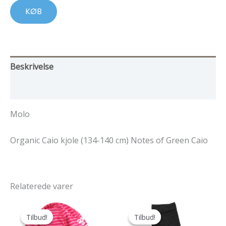
KØB
Beskrivelse
Yderligere information
Molo
Organic Caio kjole (134-140 cm) Notes of Green Caio
Relaterede varer
Tilbud!
Tilbud!
Tilbud!
Tilbud!