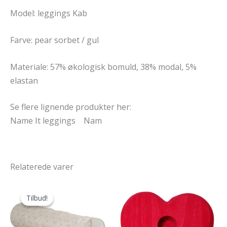
Model: leggings Kab
Farve: pear sorbet / gul
Materiale: 57% økologisk bomuld, 38% modal, 5%
elastan
Se flere lignende produkter her:
Name It leggings Nam
Relaterede varer
Tilbud!
Tilbud!