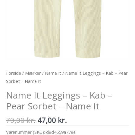
Forside
/
Mærker
/
Name It
/ Name It Leggings – Kab – Pear
Sorbet – Name It
Name It Leggings – Kab –
Pear Sorbet – Name It
Den
Den
79,00
kr.
47,00
kr.
oprindelige
aktuelle
Varenummer (SKU):
d8d4559a778e