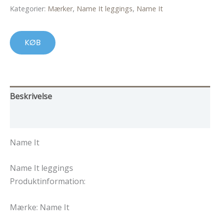
pris
pris
Kategorier:
Mærker
,
Name It leggings
,
Name It
var:
er:
79,00 kr..
47,00 kr..
KØB
Beskrivelse
Yderligere information
Name It
Name It leggings
Produktinformation:
Mærke: Name It