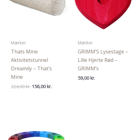
Mærker
Mærker
Thats Mine
GRIMM’S Lysestage –
Aktivitetstunnel
Lille Hjerte Rød –
Dreamily – That’s
GRIMM’s
Mine
59,00
kr.
Den
Den
224,00
kr.
156,00
kr.
oprindelige
aktuelle
pris
pris
var:
er:
224,00 kr..
156,00 kr..