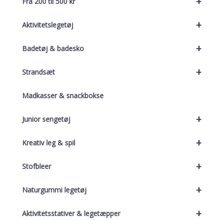
+
Fra 200 til 500 kr
+
Aktivitetslegetøj
+
Badetøj & badesko
+
Strandsæt
Madkasser & snackbokse
+
Junior sengetøj
+
Kreativ leg & spil
+
Stofbleer
+
Naturgummi legetøj
+
Aktivitetsstativer & legetæpper