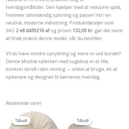
hverdagsmåltider. Den hjælper med at reducere spild,
fremmer selvstændig spisning og passer ind i en
neutral, moderne indretning. Produktdetaljer som
SKU
2 e8 d439216 af
og prisen
132,00 kr.
gør det nemt
at finde præcis denne model, når du bestiller.
Vil du have mindre oprydning og mere ro ved bordet?
Denne Mushie tallerken med sugekop er et lille,
konkret skridt i den retning — enkel at bruge, let at
opbevare og designet til børnenes hverdag.
Relaterede varer
Tilbud!
Tilbud!
Tilbud!
Tilbud!