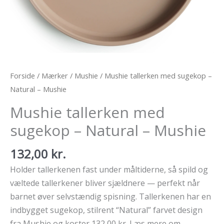
Forside
/
Mærker
/
Mushie
/ Mushie tallerken med sugekop –
Natural – Mushie
Mushie tallerken med
sugekop – Natural – Mushie
132,00
kr.
Holder tallerkenen fast under måltiderne, så spild og
væltede tallerkener bliver sjældnere — perfekt når
barnet øver selvstændig spisning. Tallerkenen har en
indbygget sugekop, stilrent “Natural” farvet design
fra Mushie og koster 132,00 kr. Læs mere om