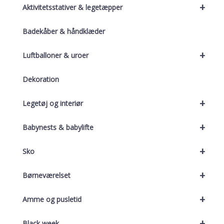
+
Aktivitetsstativer & legetæpper
Badekåber & håndklæder
+
Luftballoner & uroer
Dekoration
+
Legetøj og interiør
+
Babynests & babylifte
+
Sko
+
Børneværelset
+
Amme og pusletid
+
Black week