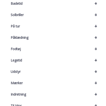
+
Badetid
+
Solbriller
+
På tur
+
Påklædning
+
Fodtøj
+
Legetid
+
Udstyr
+
Mærker
+
Indretning
+
Til Mor