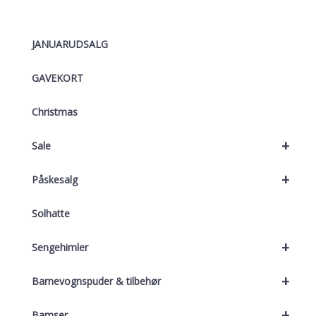
JANUARUDSALG
GAVEKORT
Christmas
+
Sale
+
Påskesalg
Solhatte
+
Sengehimler
+
Barnevognspuder & tilbehør
+
Bamser