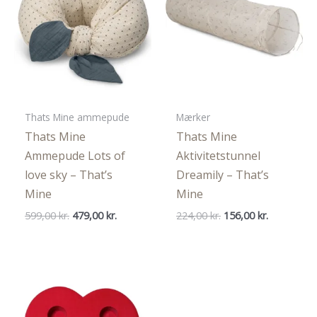
Thats Mine ammepude
Mærker
Thats Mine
Thats Mine
Ammepude Lots of
Aktivitetstunnel
love sky – That’s
Dreamily – That’s
Mine
Mine
Den
Den
Den
Den
599,00
kr.
479,00
kr.
224,00
kr.
156,00
kr.
oprindelige
aktuelle
oprindelige
aktuelle
pris
pris
pris
pris
var:
er:
var:
er:
599,00 kr..
479,00 kr..
224,00 kr..
156,00 kr..