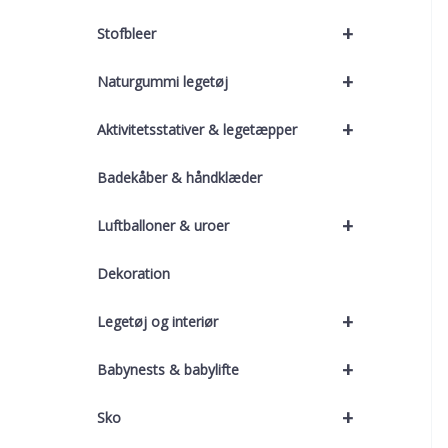
+
Stofbleer
+
Naturgummi legetøj
+
Aktivitetsstativer & legetæpper
Badekåber & håndklæder
+
Luftballoner & uroer
Dekoration
+
Legetøj og interiør
+
Babynests & babylifte
+
Sko