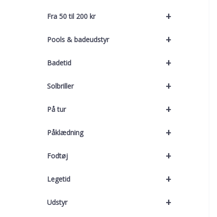
+
Fra 50 til 200 kr
+
Pools & badeudstyr
+
Badetid
+
Solbriller
+
På tur
+
Påklædning
+
Fodtøj
+
Legetid
+
Udstyr