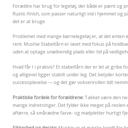
Forældre har brug for legetøj, der både er pænt og pra
Rustic-finish, som passer naturligt ind i hjemmet og p
det er at bruge.
Problemet med mange børnelegetøj er, at det enten er f
rent. Mushie Stabeltårn er lavet med fokus på holdbarh
uden at optage unødvendig plads eller tid på vedligeh
Hvad får I i praksis? Et stabeltårn der er let at gribe 
og alligevel ligger stabilt under leg. Det betyder kort
succesoplevelse — og det gør voksenrollen lidt nemm
Praktiske fordele for forældrene:
Takket være den neut
mange indretninger. Det fylder ikke meget på reolen e
aftørre, så smårædne farve- og madpletter hurtigt fje
Sikkerhed og design:
Mushie er et mærke kendt for bør