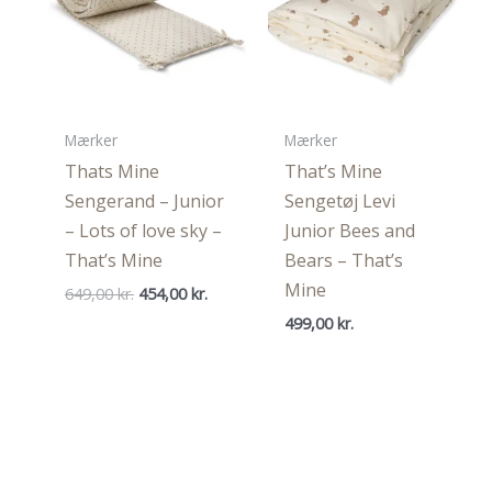
Mærker
Mærker
Thats Mine
That’s Mine
Sengerand – Junior
Sengetøj Levi
– Lots of love sky –
Junior Bees and
That’s Mine
Bears – That’s
Mine
Den
Den
649,00
kr.
454,00
kr.
oprindelige
aktuelle
499,00
kr.
pris
pris
var:
er:
649,00 kr..
454,00 kr..