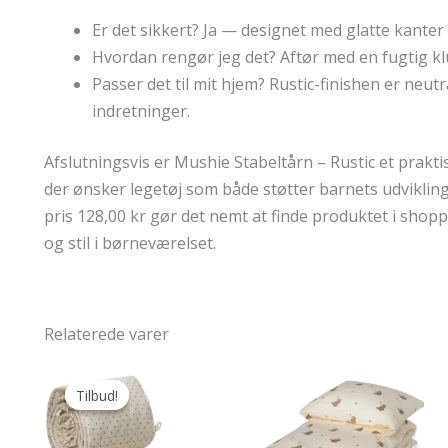
Er det sikkert? Ja — designet med glatte kanter
Hvordan rengør jeg det? Aftør med en fugtig klud
Passer det til mit hjem? Rustic-finishen er neut
indretninger.
Afslutningsvis er Mushie Stabeltårn – Rustic et prakti
der ønsker legetøj som både støtter barnets udvikling
pris 128,00 kr gør det nemt at finde produktet i shop
og stil i børneværelset.
Relaterede varer
Tilbud!
Tilbud!