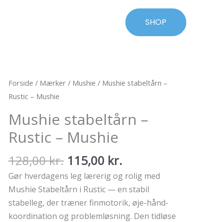
SHOP
Forside
/
Mærker
/
Mushie
/ Mushie stabeltårn –
Rustic – Mushie
Mushie stabeltårn –
Rustic – Mushie
Den
Den
128,00
kr.
115,00
kr.
oprindelige
aktuelle
Gør hverdagens leg lærerig og rolig med
pris
pris
Mushie Stabeltårn i Rustic — en stabil
var:
er:
stabelleg, der træner finmotorik, øje-hånd-
128,00 kr..
115,00 kr..
koordination og problemløsning. Den tidløse