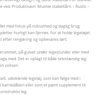
re ved. Produktnavn: Mushie stabeltårn – Rustic –
llet med fokus på robusthed og daglig brug.
pletter hurtigt kan fjernes. For at holde legetøjet
gt efter rengøring og opbevares tørt.
lerummet, på gulvet under legestunder eller med
ge med. Det er oplagt til både selvstændig leg
 en voksen.
elt, udviklende legetøj, som kan følge med i
il barnedåben eller som et pænt supplement til
onstruktiv leg.