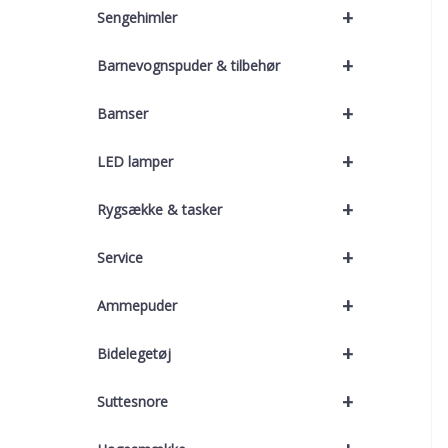
+
Sengehimler
+
Barnevognspuder & tilbehør
+
Bamser
+
LED lamper
+
Rygsække & tasker
+
Service
+
Ammepuder
+
Bidelegetøj
+
Suttesnore