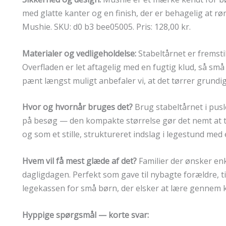
med glatte kanter og en finish, der er behagelig at rø
Mushie. SKU: d0 b3 bee05005. Pris: 128,00 kr.
Materialer og vedligeholdelse:
Stabeltårnet er fremsti
Overfladen er let aftagelig med en fugtig klud, så små 
pænt længst muligt anbefaler vi, at det tørrer grundi
Hvor og hvornår bruges det?
Brug stabeltårnet i pus
på besøg — den kompakte størrelse gør det nemt at ta
og som et stille, struktureret indslag i legestund med
Hvem vil få mest glæde af det?
Familier der ønsker enk
dagligdagen. Perfekt som gave til nybagte forældre, t
legekassen for små børn, der elsker at lære gennem k
Hyppige spørgsmål — korte svar: