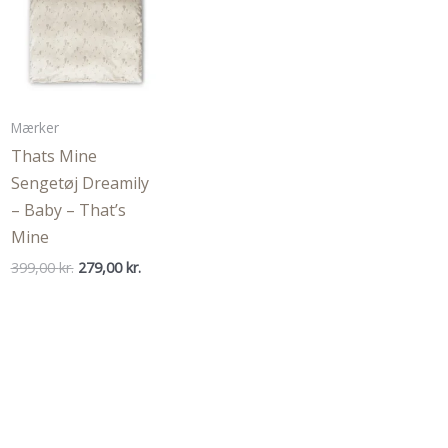
Mærker
Thats Mine
Sengetøj Dreamily
– Baby – That’s
Mine
Den
Den
399,00
kr.
279,00
kr.
oprindelige
aktuelle
pris
pris
var:
er:
399,00 kr..
279,00 kr..