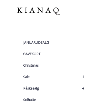
Gå
til
indholdet
JANUARUDSALG
GAVEKORT
Christmas
+
Sale
+
Påskesalg
Solhatte