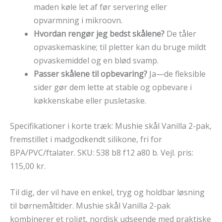
maden køle let af før servering eller
opvarmning i mikroovn.
Hvordan rengør jeg bedst skålene?
De tåler
opvaskemaskine; til pletter kan du bruge mildt
opvaskemiddel og en blød svamp.
Passer skålene til opbevaring?
Ja—de fleksible
sider gør dem lette at stable og opbevare i
køkkenskabe eller pusletaske.
Specifikationer i korte træk: Mushie skål Vanilla 2-pak,
fremstillet i madgodkendt silikone, fri for
BPA/PVC/ftalater. SKU: 538 b8 f12 a80 b. Vejl. pris:
115,00 kr.
Til dig, der vil have en enkel, tryg og holdbar løsning
til børnemåltider. Mushie skål Vanilla 2-pak
kombinerer et roligt, nordisk udseende med praktiske