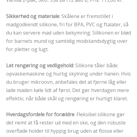
Vanilla 2-pak, SKU: 538 b8 f12 a80 b, Pris: 115,00 kr.
Sikkerhed og materiale
: Skålene er fremstillet i
madgodkendt silikone, fri for BPA, PVC og ftalater, så
du kan servere mad uden bekymring. Silikonen er blød
for barnets mund og samtidig modstandsdygtig over
for pletter og lugt.
Let rengøring og vedligehold
: Silikone tåler både
opvaskemaskine og hurtig skylning under hanen. Hvis
du bruger mikroovn, anbefales det at fjerne låg eller
lade maden køle lidt af først. Det gør hverdagen mere
effektiv, når både skål og rengøring er hurtigt klaret.
Hverdagsfordele for forældre
: Fleksibel silikone gør
det nemt at få rester ud med en ske, og den robuste
overflade holder til hyppig brug uden at flosse eller