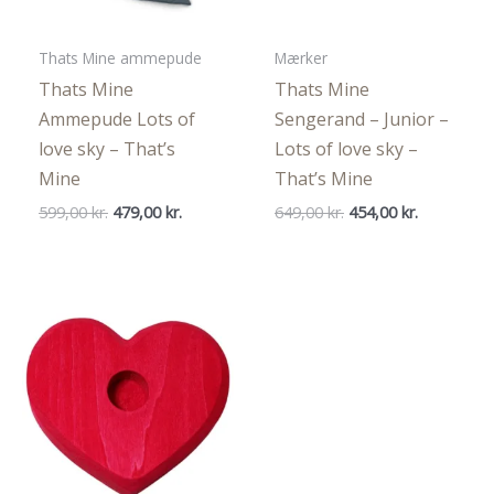
Thats Mine ammepude
Mærker
Thats Mine
Thats Mine
Ammepude Lots of
Sengerand – Junior –
love sky – That’s
Lots of love sky –
Mine
That’s Mine
Den
Den
Den
Den
599,00
kr.
479,00
kr.
649,00
kr.
454,00
kr.
oprindelige
aktuelle
oprindelige
aktuelle
pris
pris
pris
pris
var:
er:
var:
er:
599,00 kr..
479,00 kr..
649,00 kr..
454,00 kr..