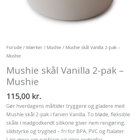
Forside
/
Mærker
/
Mushie
/ Mushie skål Vanilla 2-pak –
Mushie
Mushie skål Vanilla 2-pak –
Mushie
115,00
kr.
Gør hverdagens måltider tryggere og gladere med
Mushie skål 2-pak i farven Vanilla. To bløde, fleksible
skåle i madgodkendt silikone giver nem rengøring,
slidstyrke og tryghed – fri for BPA, PVC og ftalater.
Læs mere om pasform og pleje nedenfor.