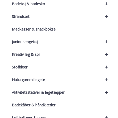
+
Badetøj & badesko
+
Strandsæt
Madkasser & snackbokse
+
Junior sengetøj
+
Kreativ leg & spil
+
Stofbleer
+
Naturgummi legetøj
+
Aktivitetsstativer & legetæpper
Badekåber & håndklæder
+
Luftballoner & uroer