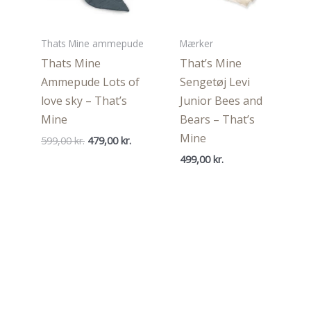
Thats Mine ammepude
Mærker
Thats Mine
That’s Mine
Ammepude Lots of
Sengetøj Levi
love sky – That’s
Junior Bees and
Mine
Bears – That’s
Mine
Den
Den
599,00
kr.
479,00
kr.
oprindelige
aktuelle
499,00
kr.
pris
pris
var:
er:
599,00 kr..
479,00 kr..