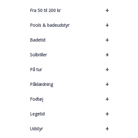
+
Fra 50 til 200 kr
+
Pools & badeudstyr
+
Badetid
+
Solbriller
+
På tur
+
Påklædning
+
Fodtøj
+
Legetid
+
Udstyr