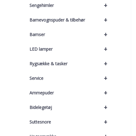
+
Sengehimler
+
Barnevognspuder & tilbehør
+
Bamser
+
LED lamper
+
Rygsække & tasker
+
Service
+
Ammepuder
+
Bidelegetøj
+
Suttesnore