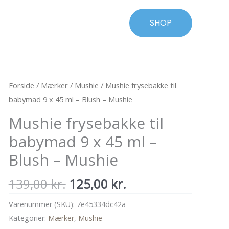
SHOP
Forside
/
Mærker
/
Mushie
/ Mushie frysebakke til
babymad 9 x 45 ml – Blush – Mushie
Mushie frysebakke til
babymad 9 x 45 ml –
Blush – Mushie
Den
Den
139,00
kr.
125,00
kr.
oprindelige
aktuelle
Varenummer (SKU):
7e45334dc42a
pris
pris
Kategorier:
Mærker
,
Mushie
var:
er: