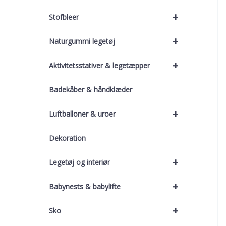
+
Stofbleer
+
Naturgummi legetøj
+
Aktivitetsstativer & legetæpper
Badekåber & håndklæder
+
Luftballoner & uroer
Dekoration
+
Legetøj og interiør
+
Babynests & babylifte
+
Sko