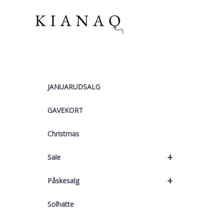
Gå
til
indholdet
JANUARUDSALG
GAVEKORT
Christmas
+
Sale
+
Påskesalg
Solhatte