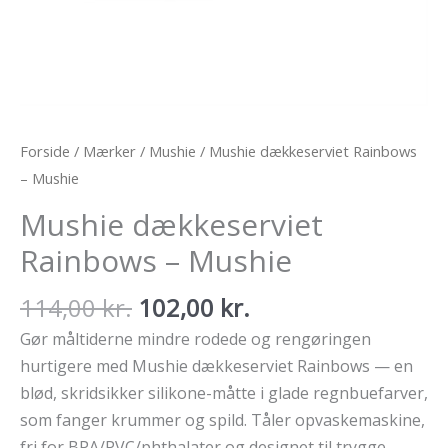
Forside
/
Mærker
/
Mushie
/ Mushie dækkeserviet Rainbows
– Mushie
Mushie dækkeserviet
Rainbows – Mushie
Den
Den
114,00
kr.
102,00
kr.
oprindelige
aktuelle
Gør måltiderne mindre rodede og rengøringen
pris
pris
hurtigere med Mushie dækkeserviet Rainbows — en
var:
er:
blød, skridsikker silikone-måtte i glade regnbuefarver,
114,00 kr..
102,00 kr..
som fanger krummer og spild. Tåler opvaskemaskine,
fri for BPA/PVC/phthalater og designet til trygge