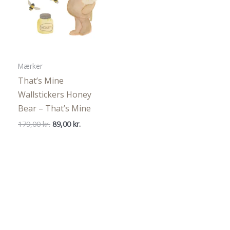
Mærker
That’s Mine
Wallstickers Honey
Bear – That’s Mine
Den
Den
179,00
kr.
89,00
kr.
oprindelige
aktuelle
pris
pris
var:
er:
179,00 kr..
89,00 kr..