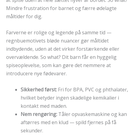
at spise uden at hele sættet flyver af bordet. So what?
Mindre frustration for barnet og færre ødelagte
måltider for dig.
Farverne er rolige og legende på samme tid —
regnbuemotivets bløde nuancer gør måltidet
indbydende, uden at det virker forstærkende eller
overvældende. So what? Dit barn får en hyggelig
spiseoplevelse, som kan gøre det nemmere at
introducere nye fødevarer.
Sikkerhed først:
Fri for BPA, PVC og phthalater,
hvilket betyder ingen skadelige kemikalier i
kontakt med maden.
Nem rengøring:
Tåler opvaskemaskine og kan
aftørres med en klud — spild fjernes på få
sekunder.