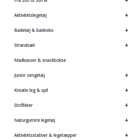
+
Fra 200 til 500 kr
+
Aktivitetslegetøj
+
Badetøj & badesko
+
Strandsæt
Madkasser & snackbokse
+
Junior sengetøj
+
Kreativ leg & spil
+
Stofbleer
+
Naturgummi legetøj
+
Aktivitetsstativer & legetæpper