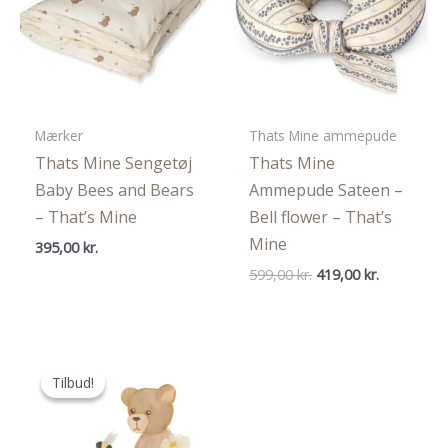
Mærker
Thats Mine ammepude
Thats Mine Sengetøj
Thats Mine
Baby Bees and Bears
Ammepude Sateen –
– That’s Mine
Bell flower – That’s
Mine
395,00
kr.
Den
Den
599,00
kr.
419,00
kr.
oprindelige
aktuelle
pris
pris
var:
er:
599,00 kr..
419,00 kr..
Tilbud!
Tilbud!