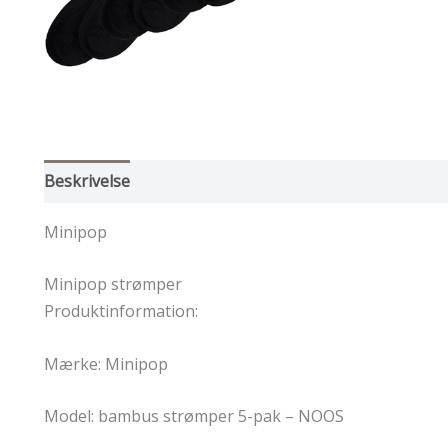
Beskrivelse
Yderligere information
Minipop
Minipop strømper
Produktinformation:
Mærke: Minipop
Model: bambus strømper 5-pak – NOOS