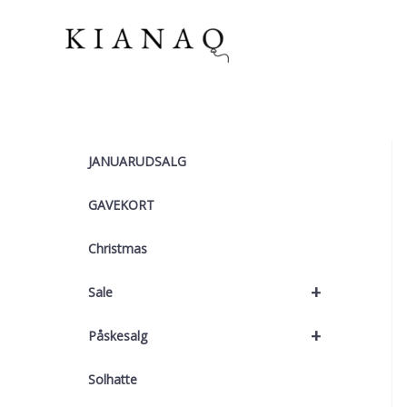
Gå
til
indholdet
JANUARUDSALG
GAVEKORT
Christmas
+
Sale
+
Påskesalg
Solhatte