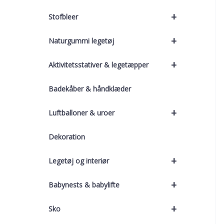
+
Stofbleer
+
Naturgummi legetøj
+
Aktivitetsstativer & legetæpper
Badekåber & håndklæder
+
Luftballoner & uroer
Dekoration
+
Legetøj og interiør
+
Babynests & babylifte
+
Sko