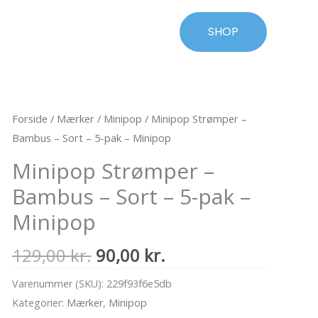
SHOP
Forside
/
Mærker
/
Minipop
/ Minipop Strømper –
Bambus – Sort – 5-pak – Minipop
Minipop Strømper –
Bambus – Sort – 5-pak –
Minipop
Den
Den
129,00
kr.
90,00
kr.
oprindelige
aktuelle
Varenummer (SKU):
229f93f6e5db
pris
pris
Kategorier:
Mærker
,
Minipop
var:
er: