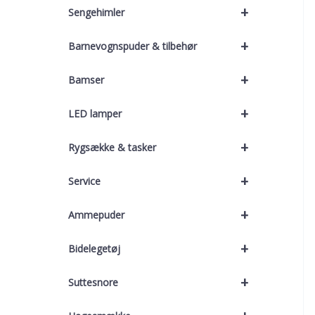
+
Sengehimler
+
Barnevognspuder & tilbehør
+
Bamser
+
LED lamper
+
Rygsække & tasker
+
Service
+
Ammepuder
+
Bidelegetøj
+
Suttesnore