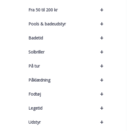
+
Fra 50 til 200 kr
+
Pools & badeudstyr
+
Badetid
+
Solbriller
+
På tur
+
Påklædning
+
Fodtøj
+
Legetid
+
Udstyr