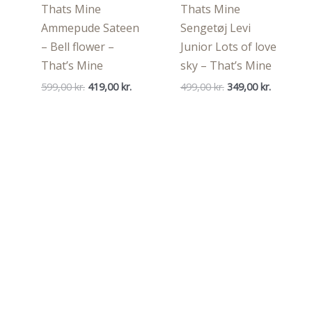
Thats Mine
Thats Mine
Ammepude Sateen
Sengetøj Levi
– Bell flower –
Junior Lots of love
That’s Mine
sky – That’s Mine
Den
Den
Den
Den
599,00
kr.
419,00
kr.
499,00
kr.
349,00
kr.
oprindelige
aktuelle
oprindelige
aktuelle
pris
pris
pris
pris
var:
er:
var:
er:
599,00 kr..
419,00 kr..
499,00 kr..
349,00 kr.