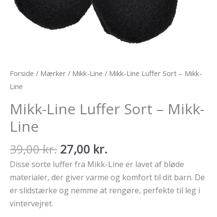
Forside
/
Mærker
/
Mikk-Line
/ Mikk-Line Luffer Sort – Mikk-
Line
Mikk-Line Luffer Sort – Mikk-
Line
Den
Den
39,00
kr.
27,00
kr.
oprindelige
aktuelle
Disse sorte luffer fra Mikk-Line er lavet af bløde
pris
pris
materialer, der giver varme og komfort til dit barn. De
var:
er:
er slidstærke og nemme at rengøre, perfekte til leg i
39,00 kr..
27,00 kr..
vintervejret.