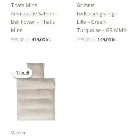
Thats Mine
Grimms
Ammepude Sateen –
Fødselsdagsring –
Bell flower – That’s
Lille – Green-
Mine
Turquoise – GRIMM’s
Den
Den
Den
Den
599,00
kr.
419,00
kr.
195,00
kr.
149,00
kr.
oprindelige
aktuelle
oprindelige
aktuelle
pris
pris
pris
pris
var:
er:
var:
er:
599,00 kr..
419,00 kr..
195,00 kr..
149,00 kr..
Tilbud!
Tilbud!
Mærker