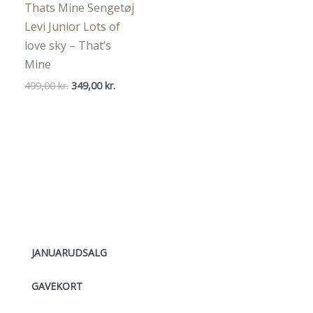
Thats Mine Sengetøj
Levi Junior Lots of
love sky – That’s
Mine
Den
Den
499,00
kr.
349,00
kr.
oprindelige
aktuelle
pris
pris
var:
er:
499,00 kr..
349,00 kr..
JANUARUDSALG
GAVEKORT