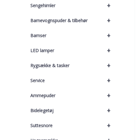
+
Sengehimler
+
Barnevognspuder & tilbehør
+
Bamser
+
LED lamper
+
Rygsække & tasker
+
Service
+
Ammepuder
+
Bidelegetøj
+
Suttesnore