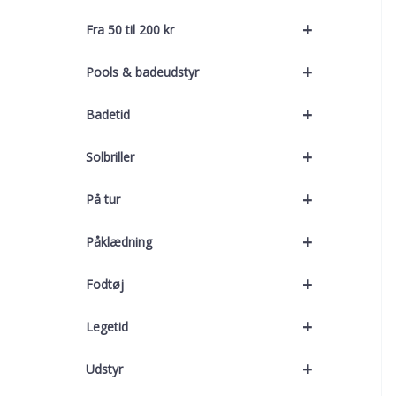
+
Fra 50 til 200 kr
+
Pools & badeudstyr
+
Badetid
+
Solbriller
+
På tur
+
Påklædning
+
Fodtøj
+
Legetid
+
Udstyr