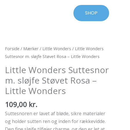
SHOP
Forside
/
Mærker
/
Little Wonders
/ Little Wonders
Suttesnor m. sløjfe Støvet Rosa – Little Wonders
Little Wonders Suttesnor
m. sløjfe Støvet Rosa –
Little Wonders
109,00
kr.
Suttesnoren er lavet af bløde, sikre materialer
og holder sutten ren og inden for rækkevidde.
Den fine sløjfe tilføjer charme, og den er let at