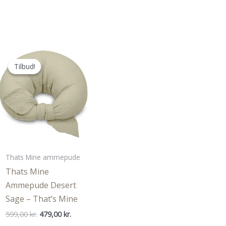
Tilbud!
Tilbud!
Thats Mine ammepude
Thats Mine
Ammepude Desert
Sage – That’s Mine
Den
Den
599,00
kr.
479,00
kr.
oprindelige
aktuelle