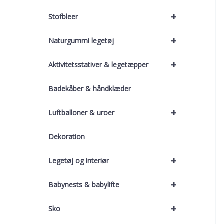
+
Stofbleer
+
Naturgummi legetøj
+
Aktivitetsstativer & legetæpper
Badekåber & håndklæder
+
Luftballoner & uroer
Dekoration
+
Legetøj og interiør
+
Babynests & babylifte
+
Sko