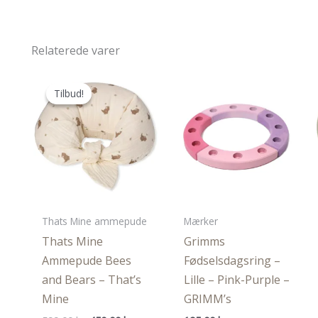
Relaterede varer
Tilbud!
Tilbud!
Thats Mine ammepude
Mærker
Thats Mine
Grimms
Ammepude Bees
Fødselsdagsring –
and Bears – That’s
Lille – Pink-Purple –
Mine
GRIMM’s