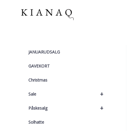
Gå
til
indholdet
JANUARUDSALG
GAVEKORT
Christmas
+
Sale
+
Påskesalg
Solhatte