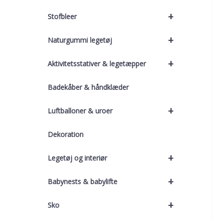
+
Stofbleer
+
Naturgummi legetøj
+
Aktivitetsstativer & legetæpper
Badekåber & håndklæder
+
Luftballoner & uroer
Dekoration
+
Legetøj og interiør
+
Babynests & babylifte
+
Sko