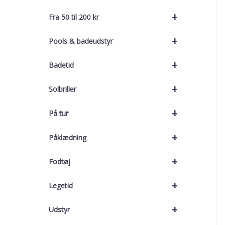
+
Fra 50 til 200 kr
+
Pools & badeudstyr
+
Badetid
+
Solbriller
+
På tur
+
Påklædning
+
Fodtøj
+
Legetid
+
Udstyr