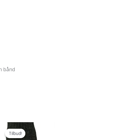
in bånd
Tilbud!
Tilbud!