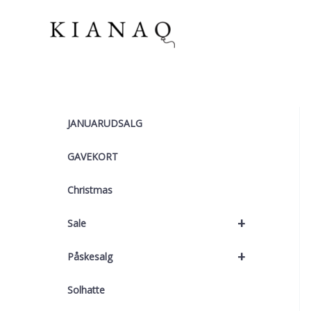
Gå
til
indholdet
JANUARUDSALG
GAVEKORT
Christmas
+
Sale
+
Påskesalg
Solhatte