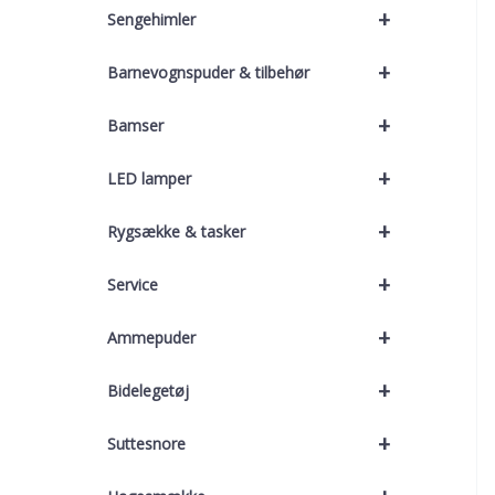
+
Sengehimler
+
Barnevognspuder & tilbehør
+
Bamser
+
LED lamper
+
Rygsække & tasker
+
Service
+
Ammepuder
+
Bidelegetøj
+
Suttesnore