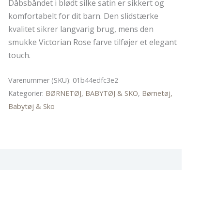
Dåbsbåndet i blødt silke satin er sikkert og
komfortabelt for dit barn. Den slidstærke
kvalitet sikrer langvarig brug, mens den
smukke Victorian Rose farve tilføjer et elegant
touch.
Varenummer (SKU):
01b44edfc3e2
Kategorier:
BØRNETØJ, BABYTØJ & SKO
,
Børnetøj,
Babytøj & Sko