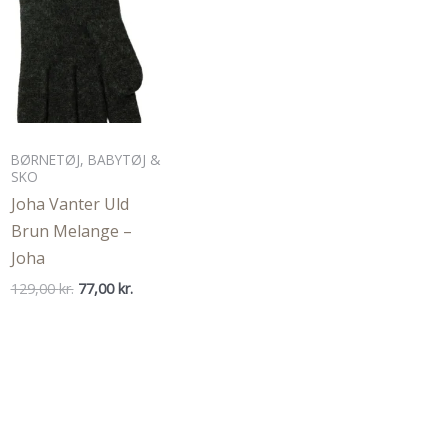
BØRNETØJ, BABYTØJ &
SKO
Joha Vanter Uld
Brun Melange –
Joha
Den
Den
129,00
kr.
77,00
kr.
oprindelige
aktuelle
pris
pris
var:
er:
129,00 kr..
77,00 kr..
.