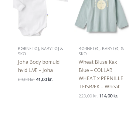
BØRNETØJ, BABYTØJ &
BØRNETØJ, BABYTØJ &
SKO
SKO
Joha Body bomuld
Wheat Bluse Kax
hvid L/Æ – Joha
Blue – COLLAB
WHEAT x PERNILLE
Den
Den
69,00
kr.
41,00
kr.
oprindelige
aktuelle
TEISBÆK – Wheat
pris
pris
var:
er:
Den
Den
229,00
kr.
114,00
kr.
69,00 kr..
41,00 kr..
oprindelige
aktuelle
pris
pris
var:
er:
229,00 kr..
114,00 kr.