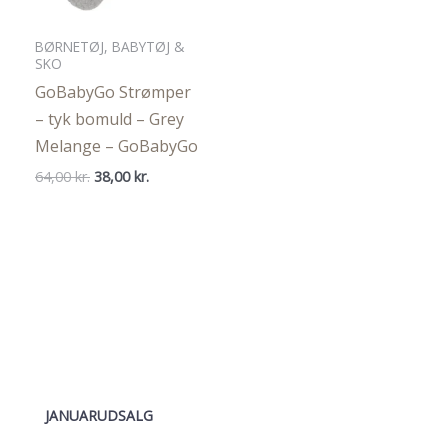
BØRNETØJ, BABYTØJ &
SKO
GoBabyGo Strømper
– tyk bomuld – Grey
Melange – GoBabyGo
Den
Den
64,00
kr.
38,00
kr.
oprindelige
aktuelle
pris
pris
var:
er:
64,00 kr..
38,00 kr..
JANUARUDSALG