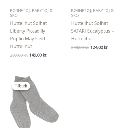
BØRNETØJ, BABYTØJ &
BØRNETØJ, BABYTØJ &
SKO
SKO
Huttelihut Solhat
Huttelihut Solhat
Liberty Piccadilly
SAFARI Eucalyptus –
Poplin May Field –
Huttelihut
Huttelihut
Den
Den
249,00
kr.
124,00
kr.
oprindelige
aktuelle
Den
Den
299,00
kr.
149,00
kr.
pris
pris
oprindelige
aktuelle
var:
er:
pris
pris
249,00 kr..
124,00 kr..
var:
er:
299,00 kr..
149,00 kr..
Tilbud!
Tilbud!