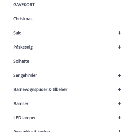
GAVEKORT
Christmas
+
Sale
+
Påskesalg
Solhatte
+
Sengehimler
+
Barnevognspuder & tilbehør
+
Bamser
+
LED lamper
+
Rygsække & tasker