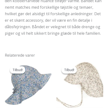
den kobberfarvede nuance tilføjer varme. Båndet kan
nemt matches med forskellige tøjstile og temaer,
hvilket gør det alsidigt til forskellige anledninger. Det
er et skønt accessory, der vil være en fin detalje i
dåbsfejringen. Båndet er velegnet til både drenge og
piger og vil helt sikkert bringe glæde til hele familien.
Relaterede varer
Tilbud!
Tilbud!
Tilbud!
Tilbud!