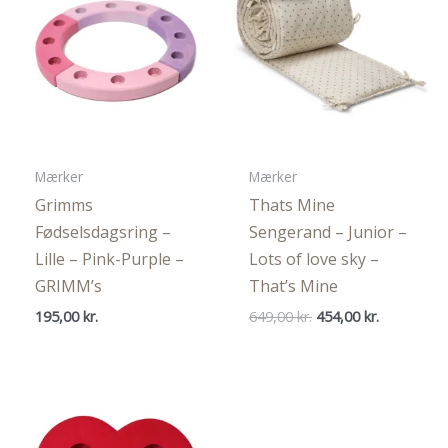
Mærker
Mærker
Grimms
Thats Mine
Fødselsdagsring –
Sengerand – Junior –
Lille – Pink-Purple –
Lots of love sky –
GRIMM’s
That’s Mine
Den
Den
195,00
kr.
649,00
kr.
454,00
kr.
oprindelige
aktuelle
pris
pris
var:
er:
649,00 kr..
454,00 kr..