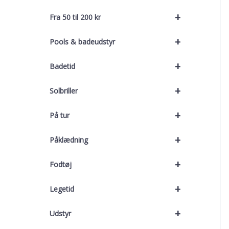
+
Fra 50 til 200 kr
+
Pools & badeudstyr
+
Badetid
+
Solbriller
+
På tur
+
Påklædning
+
Fodtøj
+
Legetid
+
Udstyr