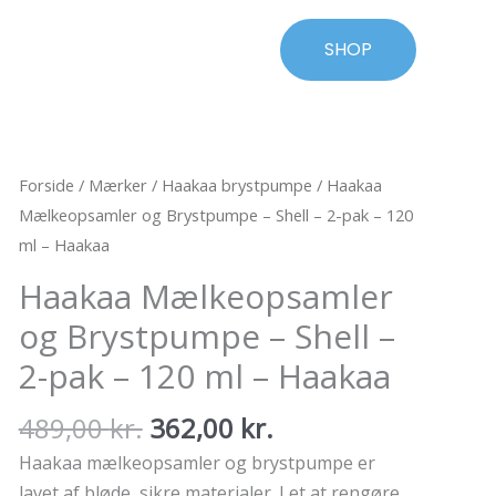
SHOP
Forside
/
Mærker
/
Haakaa brystpumpe
/ Haakaa
Mælkeopsamler og Brystpumpe – Shell – 2-pak – 120
ml – Haakaa
Haakaa Mælkeopsamler
og Brystpumpe – Shell –
2-pak – 120 ml – Haakaa
Den
Den
489,00
kr.
362,00
kr.
oprindelige
aktuelle
Haakaa mælkeopsamler og brystpumpe er
pris
pris
lavet af bløde, sikre materialer. Let at rengøre