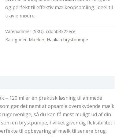
var:
er:
og perfekt til effektiv mælkeopsamling. Ideel til
489,00 kr..
362,00 kr..
travle mødre.
Varenummer (SKU):
cdd5b4322ece
Kategorier:
Mærker
,
Haakaa brystpumpe
 – 120 ml er en praktisk løsning til ammede
 som gør det nemt at opsamle overskydende mælk
brugervenlige, så du kan få mest muligt ud af din
 en brystpumpe, hvilket giver dig fleksibilitet i
erfekte til opbevaring af mælk til senere brug.