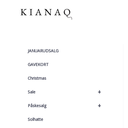
Gå
til
indholdet
JANUARUDSALG
GAVEKORT
Christmas
+
Sale
+
Påskesalg
Solhatte