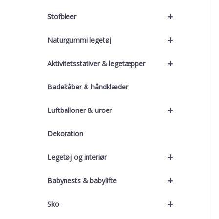
+
Stofbleer
+
Naturgummi legetøj
+
Aktivitetsstativer & legetæpper
Badekåber & håndklæder
+
Luftballoner & uroer
Dekoration
+
Legetøj og interiør
+
Babynests & babylifte
+
Sko