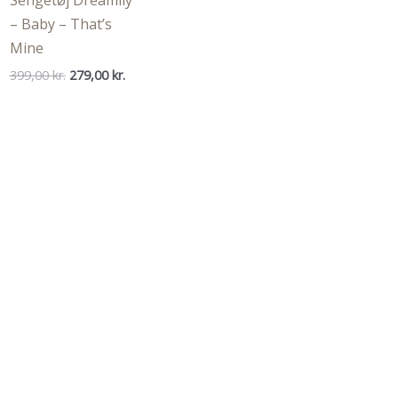
Sengetøj Dreamily
– Baby – That’s
Mine
Den
Den
399,00
kr.
279,00
kr.
oprindelige
aktuelle
pris
pris
var:
er:
399,00 kr..
279,00 kr..