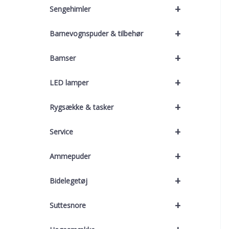
+
Sengehimler
+
Barnevognspuder & tilbehør
+
Bamser
+
LED lamper
+
Rygsække & tasker
+
Service
+
Ammepuder
+
Bidelegetøj
+
Suttesnore