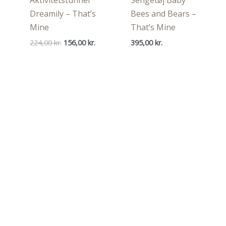
Aktivitetstunnel
Sengetøj Baby
Dreamily – That’s
Bees and Bears –
Mine
That’s Mine
Den
Den
224,00
kr.
156,00
kr.
395,00
kr.
oprindelige
aktuelle
pris
pris
var:
er:
224,00 kr..
156,00 kr..