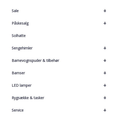
+
Sale
+
Påskesalg
Solhatte
+
Sengehimler
+
Barnevognspuder & tilbehør
+
Bamser
+
LED lamper
+
Rygsække & tasker
+
Service