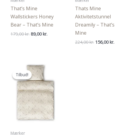
Mærker
Mærker
That’s Mine
Thats Mine
Wallstickers Honey
Aktivitetstunnel
Bear – That’s Mine
Dreamily – That’s
Mine
Den
Den
179,00
kr.
89,00
kr.
oprindelige
aktuelle
Den
Den
224,00
kr.
156,00
kr.
pris
pris
oprindelige
aktuelle
var:
er:
pris
pris
179,00 kr..
89,00 kr..
var:
er:
224,00 kr..
156,00 kr..
Tilbud!
Tilbud!
Mærker