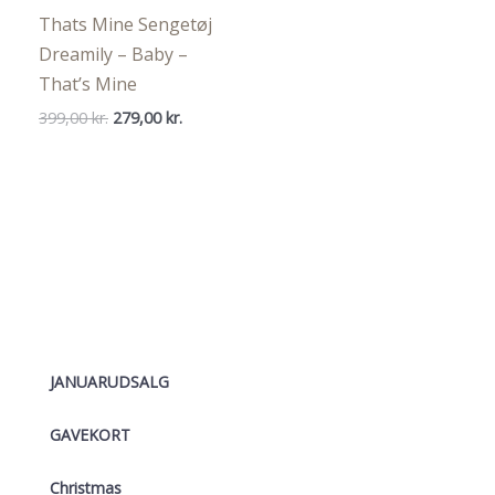
Thats Mine Sengetøj
Dreamily – Baby –
That’s Mine
Den
Den
399,00
kr.
279,00
kr.
oprindelige
aktuelle
pris
pris
var:
er:
399,00 kr..
279,00 kr..
JANUARUDSALG
GAVEKORT
Christmas