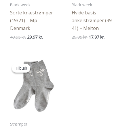
Black week
Black week
Sorte knæstrømper
Hvide basis
(19/21) – Mp
ankelstrømper (39-
Denmark
41) – Melton
Den
Den
Den
Den
49,95
kr.
29,97
kr.
29,95
kr.
17,97
kr.
oprindelige
aktuelle
oprindelige
aktuelle
pris
pris
pris
pris
var:
er:
var:
er:
49,95 kr..
29,97 kr..
29,95 kr..
17,97 kr..
Tilbud!
Tilbud!
Strømper