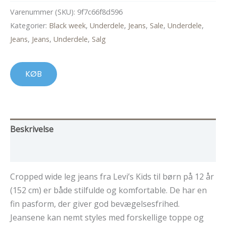
Varenummer (SKU):
9f7c66f8d596
Kategorier:
Black week
,
Underdele
,
Jeans
,
Sale
,
Underdele
,
Jeans
,
Jeans
,
Underdele
,
Salg
KØB
Beskrivelse
Yderligere information
Cropped wide leg jeans fra Levi’s Kids til børn på 12 år
(152 cm) er både stilfulde og komfortable. De har en
fin pasform, der giver god bevægelsesfrihed.
Jeansene kan nemt styles med forskellige toppe og