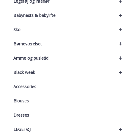
+
Legetøj og interiør
+
Babynests & babylifte
+
Sko
+
Børneværelset
+
Amme og pusletid
+
Black week
Accessories
Blouses
Dresses
+
LEGETØJ