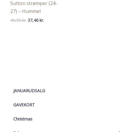
Sutton strømper (24-
27) – Hummel
Den
Den
49,95
kr.
37,46
kr.
oprindelige
aktuelle
pris
pris
var:
er:
49,95 kr..
37,46 kr..
JANUARUDSALG
GAVEKORT
Christmas