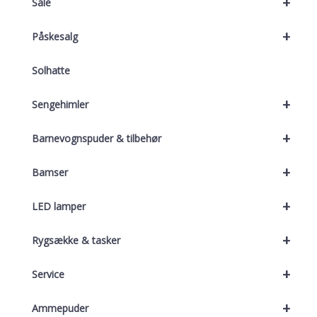
+
Sale
+
Påskesalg
Solhatte
+
Sengehimler
+
Barnevognspuder & tilbehør
+
Bamser
+
LED lamper
+
Rygsække & tasker
+
Service
+
Ammepuder