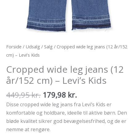
Forside
/
Udsalg
/
Salg
/ Cropped wide leg jeans (12 år/152
cm) – Levi’s Kids
Cropped wide leg jeans (12
år/152 cm) – Levi’s Kids
Den
Den
449,95
kr.
179,98
kr.
oprindelige
aktuelle
Disse cropped wide leg jeans fra Levi’s Kids er
pris
pris
komfortable og holdbare, ideelle til aktive børn. Den
var:
er:
bløde kvalitet sikrer god bevægelsesfrihed, og de er
449,95 kr..
179,98 kr..
nemme at rengøre.