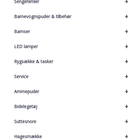
+
Sengehimler
+
Barnevognspuder & tilbehør
+
Bamser
+
LED lamper
+
Rygsække & tasker
+
Service
+
Ammepuder
+
Bidelegetøj
+
Suttesnore
+
Hagesmække