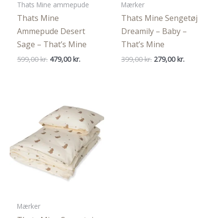
Thats Mine ammepude
Mærker
Thats Mine
Thats Mine Sengetøj
Ammepude Desert
Dreamily – Baby –
Sage – That’s Mine
That’s Mine
Den
Den
Den
Den
599,00
kr.
479,00
kr.
399,00
kr.
279,00
kr.
oprindelige
aktuelle
oprindelige
aktuelle
pris
pris
pris
pris
var:
er:
var:
er:
599,00 kr..
479,00 kr..
399,00 kr..
279,00 kr..
Mærker