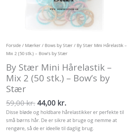
Forside
/
Mærker
/
Bows by Stær
/ By Stær Mini Hårelastik –
Mix 2 (50 stk.) – Bow’s by Stær
By Stær Mini Hårelastik –
Mix 2 (50 stk.) – Bow’s by
Stær
Den
Den
59,00
kr.
44,00
kr.
oprindelige
aktuelle
Disse bløde og holdbare hårelastikker er perfekte til
pris
pris
små børns hår. De er sikre at bruge og nemme at
var:
er:
rengøre, så de er ideelle til daglig brug.