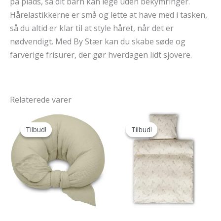
på plads, så dit barn kan lege uden bekymringer.
Hårelastikkerne er små og lette at have med i tasken,
så du altid er klar til at style håret, når det er
nødvendigt. Med By Stær kan du skabe søde og
farverige frisurer, der gør hverdagen lidt sjovere.
Relaterede varer
Tilbud!
Tilbud!
Tilbud!
Tilbud!