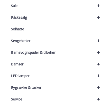
+
Sale
+
Påskesalg
Solhatte
+
Sengehimler
+
Barnevognspuder & tilbehør
+
Bamser
+
LED lamper
+
Rygsække & tasker
+
Service