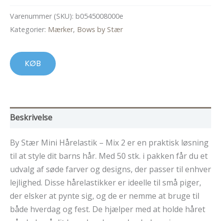
59,00 kr..
44,00 kr..
Varenummer (SKU):
b0545008000e
Kategorier:
Mærker
,
Bows by Stær
KØB
Beskrivelse
By Stær Mini Hårelastik – Mix 2 er en praktisk løsning
til at style dit barns hår. Med 50 stk. i pakken får du et
udvalg af søde farver og designs, der passer til enhver
lejlighed. Disse hårelastikker er ideelle til små piger,
der elsker at pynte sig, og de er nemme at bruge til
både hverdag og fest. De hjælper med at holde håret