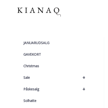
Gå
til
indholdet
JANUARUDSALG
GAVEKORT
Christmas
+
Sale
+
Påskesalg
Solhatte