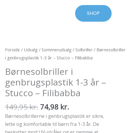
SHOP
Forside
/
Udsalg
/
Sommerudsalg
/
Solbriller
/ Børnesolbriller
i genbrugsplastik 1-3 år – Stucco – Filibabba
Børnesolbriller i
genbrugsplastik 1-3 år –
Stucco – Filibabba
Den
Den
149,95
kr.
74,98
kr.
oprindelige
aktuelle
Børnesolbrillerne i genbrugsplastik er sikre,
pris
pris
lette og komfortable til børn fra 1-3 år. De
var:
er:
beskytter mod UV-stråler og er nemme at