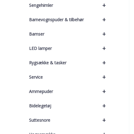
+
Sengehimler
+
Barnevognspuder & tilbehør
+
Bamser
+
LED lamper
+
Rygsække & tasker
+
Service
+
Ammepuder
+
Bidelegetøj
+
Suttesnore