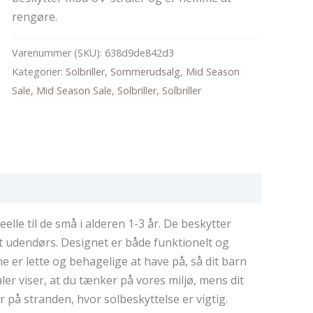
149,95 kr..
74,98 kr..
rengøre.
Varenummer (SKU):
638d9de842d3
Kategorier:
Solbriller
,
Sommerudsalg
,
Mid Season
Sale
,
Mid Season Sale
,
Solbriller
,
Solbriller
elle til de små i alderen 1-3 år. De beskytter
rt udendørs. Designet er både funktionelt og
erne er lette og behagelige at have på, så dit barn
er viser, at du tænker på vores miljø, mens dit
r på stranden, hvor solbeskyttelse er vigtig.