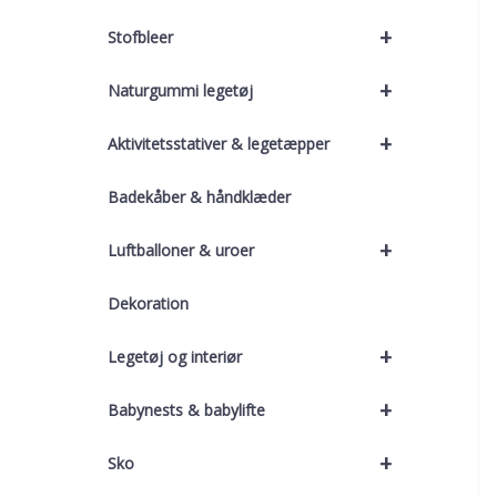
+
Stofbleer
+
Naturgummi legetøj
+
Aktivitetsstativer & legetæpper
Badekåber & håndklæder
+
Luftballoner & uroer
Dekoration
+
Legetøj og interiør
+
Babynests & babylifte
+
Sko