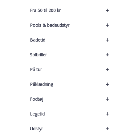
+
Fra 50 til 200 kr
+
Pools & badeudstyr
+
Badetid
+
Solbriller
+
På tur
+
Påklædning
+
Fodtøj
+
Legetid
+
Udstyr