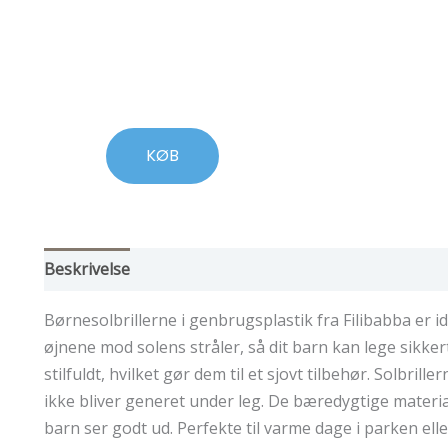
KØB
Beskrivelse
Yderligere information
Børnesolbrillerne i genbrugsplastik fra Filibabba er ide
øjnene mod solens stråler, så dit barn kan lege sikke
stilfuldt, hvilket gør dem til et sjovt tilbehør. Solbrill
ikke bliver generet under leg. De bæredygtige material
barn ser godt ud. Perfekte til varme dage i parken elle