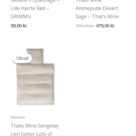
Lille Hjerte Rød –
Ammepude Desert
GRIMM’s
Sage – That’s Mine
Den
Den
59,00
kr.
599,00
kr.
479,00
kr.
oprindelige
aktuelle
pris
pris
var:
er:
599,00 kr..
479,00 kr..
Tilbud!
Tilbud!
Mærker
Thats Mine Sengetøj
Levi Junior Lots of