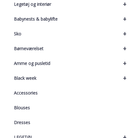
+
Legetøj og interiør
+
Babynests & babylifte
+
Sko
+
Børneværelset
+
Amme og pusletid
+
Black week
Accessories
Blouses
Dresses
+
LEGETØJ