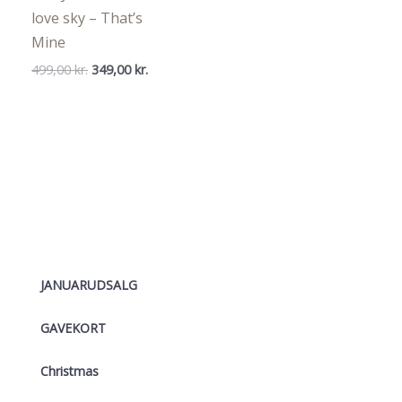
love sky – That’s
Mine
Den
Den
499,00
kr.
349,00
kr.
oprindelige
aktuelle
pris
pris
var:
er:
499,00 kr..
349,00 kr..
JANUARUDSALG
GAVEKORT
Christmas