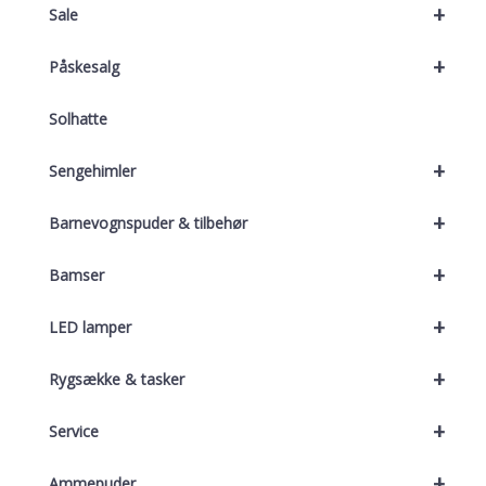
+
Sale
+
Påskesalg
Solhatte
+
Sengehimler
+
Barnevognspuder & tilbehør
+
Bamser
+
LED lamper
+
Rygsække & tasker
+
Service
+
Ammepuder