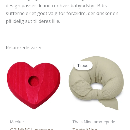
design passer de ind i enhver babyudstyr. Bibs
sutterne er et godt valg for forældre, der ønsker en
pålidelig sut til deres lille.
Relaterede varer
Tilbud!
Tilbud!
Mærker
Thats Mine ammepude
GRIMM’S Lysestage –
Thats Mine