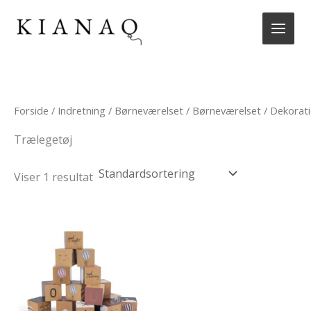
Gå
til
indholdet
Forside
/
Indretning
/
Børneværelset
/
Børneværelset
/
Dekorat
Trælegetøj
Viser 1 resultat