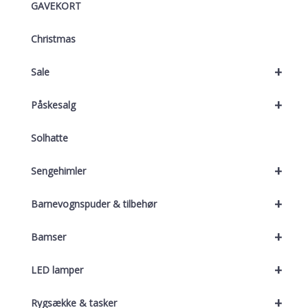
GAVEKORT
Christmas
+
Sale
+
Påskesalg
Solhatte
+
Sengehimler
+
Barnevognspuder & tilbehør
+
Bamser
+
LED lamper
+
Rygsække & tasker